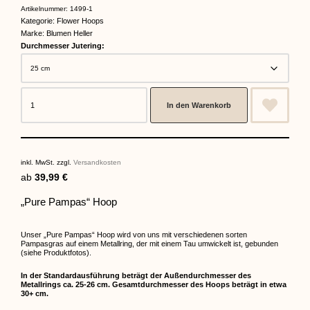
Artikelnummer:
1499-1
Kategorie:
Flower Hoops
Marke:
Blumen Heller
Durchmesser Jutering:
In den Warenkorb
inkl. MwSt.
zzgl.
Versandkosten
ab
39,99
€
„Pure Pampas“ Hoop
Unser „Pure Pampas“ Hoop wird von uns mit verschiedenen sorten
Pampasgras auf einem Metallring, der mit einem Tau umwickelt ist, gebunden
(siehe Produktfotos).
In der Standardausführung beträgt der Außendurchmesser des
Metallrings ca. 25-26 cm. Gesamtdurchmesser des Hoops beträgt in etwa
30+ cm.