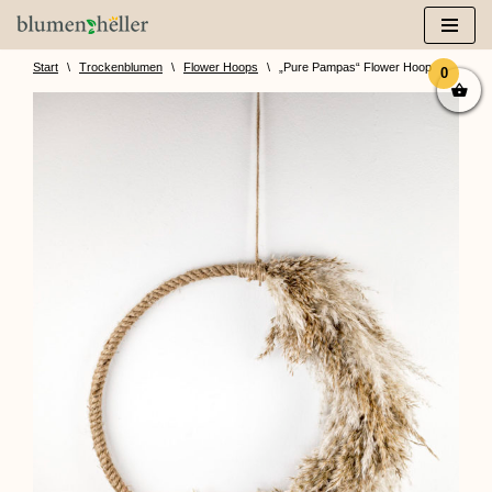
Zum
Inhalt
Start
\
Trockenblumen
\
Flower Hoops
\
„Pure Pampas“ Flower Hoop
0
springen