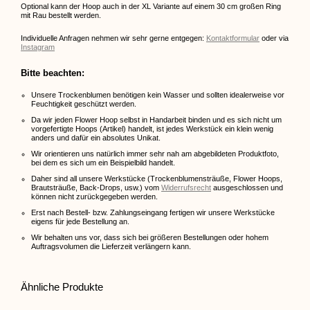
Optional kann der Hoop auch in der XL Variante auf einem 30 cm großen Ring
mit Rau bestellt werden.
Individuelle Anfragen nehmen wir sehr gerne entgegen:
Kontaktformular
oder via
Instagram
Bitte beachten:
Unsere Trockenblumen benötigen kein Wasser und sollten idealerweise vor
Feuchtigkeit geschützt werden.
Da wir jeden Flower Hoop selbst in Handarbeit binden und es sich nicht um
vorgefertigte Hoops (Artikel) handelt, ist jedes Werkstück ein klein wenig
anders und dafür ein absolutes Unikat.
Wir orientieren uns natürlich immer sehr nah am abgebildeten Produktfoto,
bei dem es sich um ein Beispielbild handelt.
Daher sind all unsere Werkstücke (Trockenblumensträuße, Flower Hoops,
Brautsträuße, Back-Drops, usw.) vom
Widerrufsrecht
ausgeschlossen und
können nicht zurückgegeben werden.
Erst nach Bestell- bzw. Zahlungseingang fertigen wir unsere Werkstücke
eigens für jede Bestellung an.
Wir behalten uns vor, dass sich bei größeren Bestellungen oder hohem
Auftragsvolumen die Lieferzeit verlängern kann.
Ähnliche Produkte