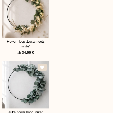
Flower Hoop „Euca meets
white“
34,99
€
ab
euka flower hoop „pure“