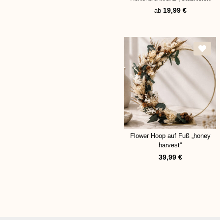
19,99
€
ab
Flower Hoop auf Fuß „honey
harvest“
39,99
€