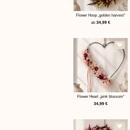
Flower Hoop „golden harvest“
34,99
€
ab
Flower Heart „pink blossom“
34,99
€