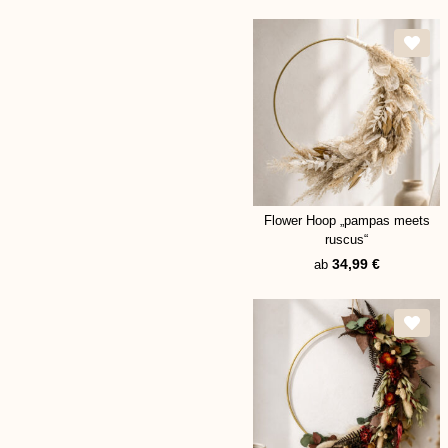
Flower Hoop „pampas meets
ruscus“
34,99
€
ab