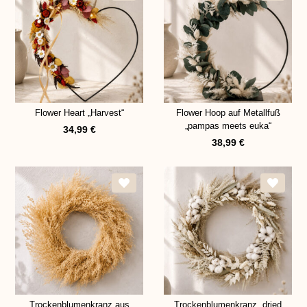
Flower Heart „Harvest“
Flower Hoop auf Metallfuß
„pampas meets euka“
34,99
€
38,99
€
Trockenblumenkranz aus
Trockenblumenkranz „dried