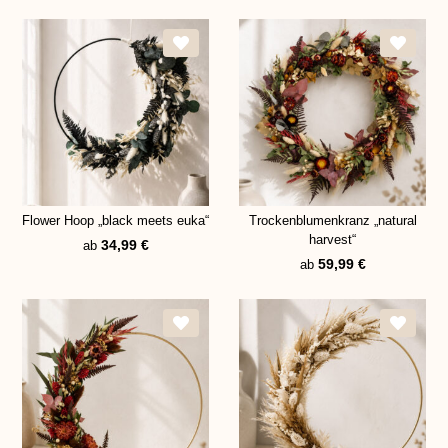
Flower Hoop „black meets euka“
Trockenblumenkranz „natural
harvest“
34,99
€
ab
59,99
€
ab