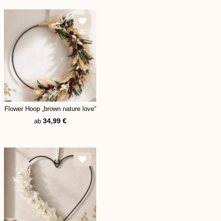
Flower Hoop „brown nature love“
34,99
€
ab