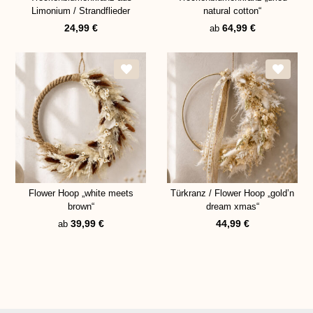
Limonium / Strandflieder
natural cotton“
24,99
€
64,99
€
ab
Flower Hoop „white meets
Türkranz / Flower Hoop „gold’n
brown“
dream xmas“
39,99
€
44,99
€
ab