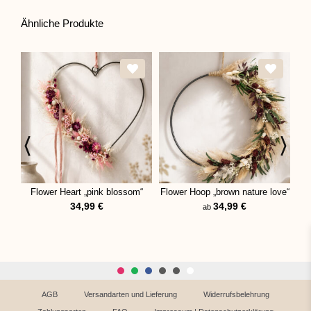
Ähnliche Produkte
Flower Heart „pink blossom“
Flower Hoop „brown nature love“
Flo
34,99
€
34,99
€
ab
AGB
Versandarten und Lieferung
Widerrufsbelehrung