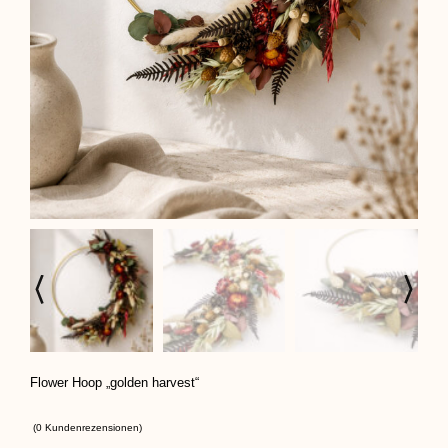
Flower Hoop „golden harvest“
(
0
Kundenrezensionen)