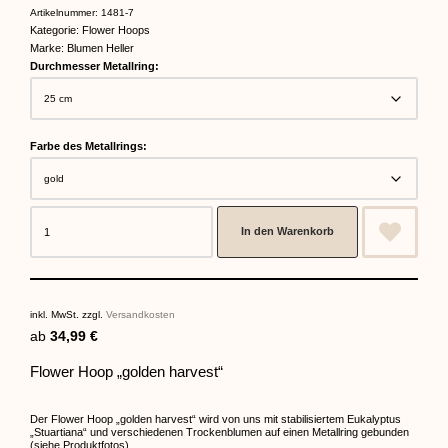
Artikelnummer:
1481-7
Kategorie:
Flower Hoops
Marke:
Blumen Heller
Durchmesser Metallring:
Farbe des Metallrings:
In den Warenkorb
inkl. MwSt.
zzgl.
Versandkosten
ab
34,99
€
Flower Hoop „golden harvest“
Der Flower Hoop „golden harvest“ wird von uns mit stabilisiertem Eukalyptus
„Stuartiana“ und verschiedenen Trockenblumen auf einen Metallring gebunden
(siehe Produktfotos).