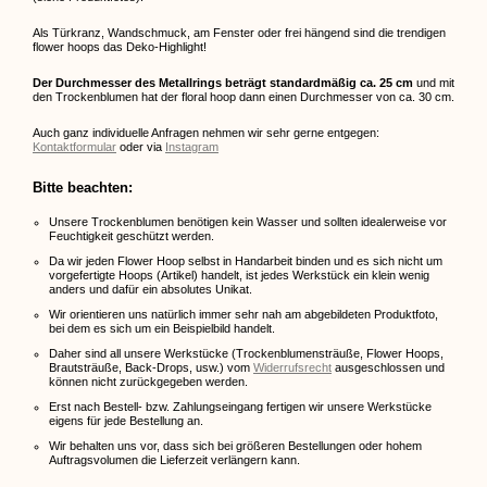
Als Türkranz, Wandschmuck, am Fenster oder frei hängend sind die trendigen
flower hoops das Deko-Highlight!
Der Durchmesser des Metallrings beträgt standardmäßig ca. 25 cm
und mit
den Trockenblumen hat der floral hoop dann einen Durchmesser von ca. 30 cm.
Auch ganz individuelle Anfragen nehmen wir sehr gerne entgegen:
Kontaktformular
oder via
Instagram
Bitte beachten:
Unsere Trockenblumen benötigen kein Wasser und sollten idealerweise vor
Feuchtigkeit geschützt werden.
Da wir jeden Flower Hoop selbst in Handarbeit binden und es sich nicht um
vorgefertigte Hoops (Artikel) handelt, ist jedes Werkstück ein klein wenig
anders und dafür ein absolutes Unikat.
Wir orientieren uns natürlich immer sehr nah am abgebildeten Produktfoto,
bei dem es sich um ein Beispielbild handelt.
Daher sind all unsere Werkstücke (Trockenblumensträuße, Flower Hoops,
Brautsträuße, Back-Drops, usw.) vom
Widerrufsrecht
ausgeschlossen und
können nicht zurückgegeben werden.
Erst nach Bestell- bzw. Zahlungseingang fertigen wir unsere Werkstücke
eigens für jede Bestellung an.
Wir behalten uns vor, dass sich bei größeren Bestellungen oder hohem
Auftragsvolumen die Lieferzeit verlängern kann.