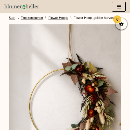
Zum
Inhalt
Start
\
Trockenblumen
\
Flower Hoops
\
Flower Hoop „golden harvest“
0
springen