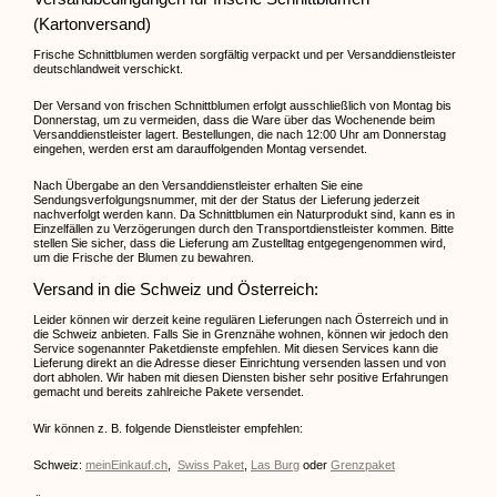
(Kartonversand)
Frische Schnittblumen werden sorgfältig verpackt und per Versanddienstleister
deutschlandweit verschickt.
Der Versand von frischen Schnittblumen erfolgt ausschließlich von Montag bis
Donnerstag, um zu vermeiden, dass die Ware über das Wochenende beim
Versanddienstleister lagert. Bestellungen, die nach 12:00 Uhr am Donnerstag
eingehen, werden erst am darauffolgenden Montag versendet.
Nach Übergabe an den Versanddienstleister erhalten Sie eine
Sendungsverfolgungsnummer, mit der der Status der Lieferung jederzeit
nachverfolgt werden kann. Da Schnittblumen ein Naturprodukt sind, kann es in
Einzelfällen zu Verzögerungen durch den Transportdienstleister kommen. Bitte
stellen Sie sicher, dass die Lieferung am Zustelltag entgegengenommen wird,
um die Frische der Blumen zu bewahren.
Versand in die Schweiz und Österreich:
Leider können wir derzeit keine regulären Lieferungen nach Österreich und in
die Schweiz anbieten. Falls Sie in Grenznähe wohnen, können wir jedoch den
Service sogenannter Paketdienste empfehlen. Mit diesen Services kann die
Lieferung direkt an die Adresse dieser Einrichtung versenden lassen und von
dort abholen. Wir haben mit diesen Diensten bisher sehr positive Erfahrungen
gemacht und bereits zahlreiche Pakete versendet.
Wir können z. B. folgende Dienstleister empfehlen:
Schweiz:
meinEinkauf.ch
,
Swiss Paket
,
Las Burg
oder
Grenzpaket