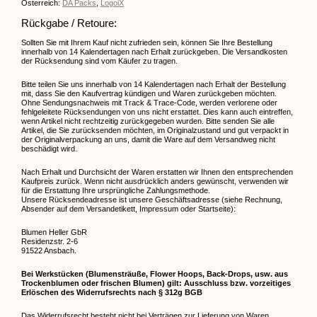
Österreich:
DA Packs
,
LogoiX
Rückgabe / Retoure:
Sollten Sie mit Ihrem Kauf nicht zufrieden sein, können Sie Ihre Bestellung
innerhalb von 14 Kalendertagen nach Erhalt zurückgeben. Die Versandkosten
der Rücksendung sind vom Käufer zu tragen.
Bitte teilen Sie uns innerhalb von 14 Kalendertagen nach Erhalt der Bestellung
mit, dass Sie den Kaufvertrag kündigen und Waren zurückgeben möchten.
Ohne Sendungsnachweis mit Track & Trace-Code, werden verlorene oder
fehlgeleitete Rücksendungen von uns nicht erstattet. Dies kann auch eintreffen,
wenn Artikel nicht rechtzeitig zurückgegeben wurden. Bitte senden Sie alle
Artikel, die Sie zurücksenden möchten, im Originalzustand und gut verpackt in
der Originalverpackung an uns, damit die Ware auf dem Versandweg nicht
beschädigt wird.
Nach Erhalt und Durchsicht der Waren erstatten wir Ihnen den entsprechenden
Kaufpreis zurück. Wenn nicht ausdrücklich anders gewünscht, verwenden wir
für die Erstattung Ihre ursprüngliche Zahlungsmethode.
Unsere Rücksendeadresse ist unsere Geschäftsadresse (siehe Rechnung,
Absender auf dem Versandetikett, Impressum oder Startseite):
Blumen Heller GbR
Residenzstr. 2-6
91522 Ansbach.
Bei Werkstücken (Blumensträuße, Flower Hoops, Back-Drops, usw. aus
Trockenblumen oder frischen Blumen) gilt: Ausschluss bzw. vorzeitiges
Erlöschen des Widerrufsrechts nach § 312g BGB
Das Widerrufsrecht besteht nicht bei Verträgen zur Lieferung von Waren,