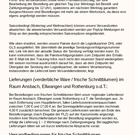
Porto- und Versandkosten sowie einen Prioritätenzuschlag, der eine
Bearbeitung der Bestellung am gleichen Tag (nur Werktags bei Bestell- und
Zahlungseingang bis 12 Uhr), spätestens am nächsten Werktag garantiert.
Ausgeschlossen sind Bestellungen mit mehr als einem Werkstück, da diese erst
eigens angefertigt werden müssen.
Saisonbedingt (Muttertag und Weihnachten) können unsere Versandzeiten
abweichen: die abweichenden Versandzeiten werden per PopUp-Meldungen im
Shop an den jeweilig entsprechenden Saisonspitzen eingeblendet.
Wie oben erwähnt, werden unsere Pakete durch die Logistikpartner DHL oder
GLS ausgeliefert. Wir übermitteln die jeweilige Sendungsverfolgungsnummer
inkl. Link mit dem der aktuelle Status der Sendung verfolgt werden kann. Es
kann vorkommen, dass die Paketverfolgungsdaten zum Zeitpunkt des Erhalts
der E-Mail mit den Tracking-Infos noch nicht den neuesten Stand wiedergeben.
Wir weisen nochmal ausdrücklich darauf hin, dass ab dem Zeitpunkt der
Übergabe der Sendung den Logistikpartner, die weitere Verantwortung,
insbesondere die Lieferzeit beim Versanddienstleister, liegt.
Lieferungen (verderbliche Ware / frische Schnittblumen) im
Raum Ansbach, Ellwangen und Rothenburg o.d.T.:
Bei Bestellungen von frischen Schnittblumen fährt unser regionaler Lieferdienst
im Raum Ansbach, Ellwangen sowie Rothenburg o.d.T. die Sendungen aus. Je
nach Entfernung vom Hauptlieferort, fallen Lieferkostenkostenpauschalen
zwischen 7,00 € und 17,00 € an. Bei Sonntagslieferungen werden nochmals
4,00 € zusätzlich berechnet. Die genauen Lieferkosten werden am Ende des
Bestellvorgangs (nach Eingabe der PLZ) auf der Kassenseite angezeigt.
Insofern kein Wunschlieferdatum bei der Bestellung angegeben worden ist,
erfolgt die Lieferung 1 – 2 Werktage nach Zahlungseingang. Bei taggleichen
Lieferungen bitten wir um kurze telefonische Absprache vorab.
Versandbedingungen für frische Schnittblumen