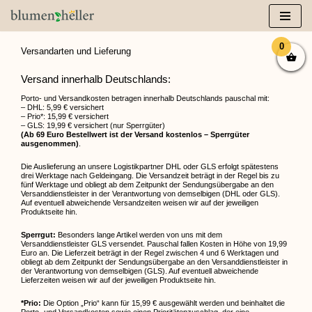
Zum
Inhalt
0
Versandarten und Lieferung
springen
Versand innerhalb Deutschlands:
Porto- und Versandkosten betragen innerhalb Deutschlands pauschal mit:
– DHL: 5,99 € versichert
– Prio*: 15,99 € versichert
– GLS: 19,99 € versichert (nur Sperrgüter)
(Ab 69 Euro Bestellwert ist der Versand kostenlos – Sperrgüter
ausgenommen)
.
Die Auslieferung an unsere Logistikpartner DHL oder GLS erfolgt spätestens
drei Werktage nach Geldeingang. Die Versandzeit beträgt in der Regel bis zu
fünf Werktage und obliegt ab dem Zeitpunkt der Sendungsübergabe an den
Versanddienstleister in der Verantwortung von demselbigen (DHL oder GLS).
Auf eventuell abweichende Versandzeiten weisen wir auf der jeweiligen
Produktseite hin.
Sperrgut:
Besonders lange Artikel werden von uns mit dem
Versanddienstleister GLS versendet. Pauschal fallen Kosten in Höhe von 19,99
Euro an. Die Lieferzeit beträgt in der Regel zwischen 4 und 6 Werktagen und
obliegt ab dem Zeitpunkt der Sendungsübergabe an den Versanddienstleister in
der Verantwortung von demselbigen (GLS). Auf eventuell abweichende
Lieferzeiten weisen wir auf der jeweiligen Produktseite hin.
*Prio:
Die Option „Prio“ kann für 15,99 € ausgewählt werden und beinhaltet die