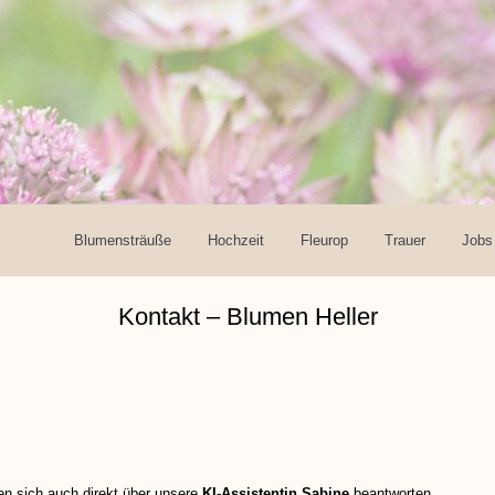
Blumensträuße
Hochzeit
Fleurop
Trauer
Jobs
Kontakt – Blumen Heller
en sich auch direkt über unsere
KI-Assistentin Sabine
beantworten.