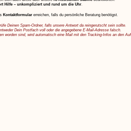
ort Hilfe – unkompliziert und rund um die Uhr
.
as
Kontaktformular
erreichen, falls du persönliche Beratung benötigst.
rüfe Deinen Spam-Ordner, falls unsere Antwort da reingerutscht sein sollte.
 entweder Dein Postfach voll oder die angegebene E-Mail-Adresse falsch.
orden sind, wird automatisch eine Mail mit den Tracking-Infos an den Auft