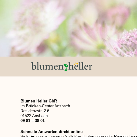
Zum
Inhalt
springen
Blumen Heller GbR
im Brücken-Center Ansbach
Residenzstr. 2-6
91522 Ansbach
09 81 – 38 01
Schnelle Antworten direkt online
Viele Fragen zu unseren Sträußen, Lieferungen oder Preisen lass