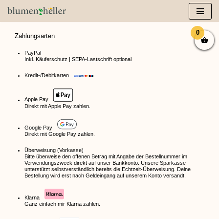
Zum
Inhalt
0
Zahlungsarten
springen
PayPal
Inkl. Käuferschutz | SEPA-Lastschrift optional
Kredit-/Debitkarten
Apple Pay
Direkt mit Apple Pay zahlen.
Google Pay
Direkt mit Google Pay zahlen.
Überweisung (Vorkasse)
Bitte überweise den offenen Betrag mit Angabe der Bestellnummer im
Verwendungszweck direkt auf unser Bankkonto. Unsere Sparkasse
unterstützt selbstverständlich bereits die Echtzeit-Überweisung. Deine
Bestellung wird erst nach Geldeingang auf unserem Konto versandt.
Klarna
Ganz einfach mir Klarna zahlen.