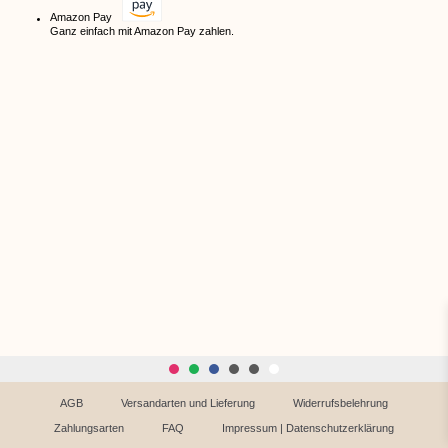
Amazon Pay
Ganz einfach mit Amazon Pay zahlen.
AGB
Versandarten und Lieferung
Widerrufsbelehrung
Zahlungsarten
FAQ
Impressum | Datenschutzerklärung