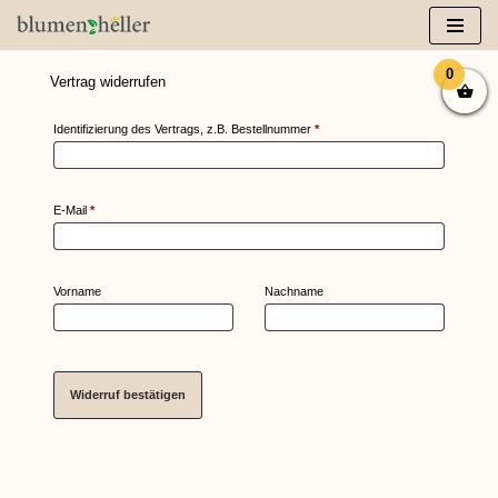
Zum
Inhalt
0
Vertrag widerrufen
springen
Identifizierung des Vertrags, z.B. Bestellnummer
*
E-Mail
*
E-
Vorname
Nachname
Mail
(wiederholen)
*
Widerruf bestätigen