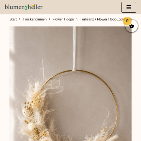
Zum
Inhalt
Start
\
Trockenblumen
\
Flower Hoops
\
Türkranz / Flower Hoop „gold’n glow x
0
springen