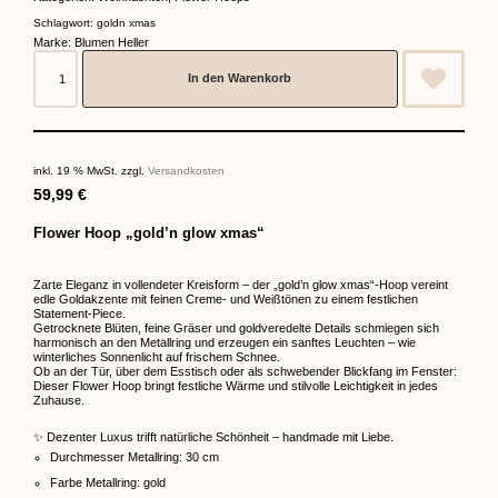
Schlagwort:
goldn xmas
Marke:
Blumen Heller
In den Warenkorb
inkl. 19 % MwSt.
zzgl.
Versandkosten
59,99
€
Flower Hoop „gold’n glow xmas“
Zarte Eleganz in vollendeter Kreisform – der „gold’n glow xmas“-Hoop vereint
edle Goldakzente mit feinen Creme- und Weißtönen zu einem festlichen
Statement-Piece.
Getrocknete Blüten, feine Gräser und goldveredelte Details schmiegen sich
harmonisch an den Metallring und erzeugen ein sanftes Leuchten – wie
winterliches Sonnenlicht auf frischem Schnee.
Ob an der Tür, über dem Esstisch oder als schwebender Blickfang im Fenster:
Dieser Flower Hoop bringt festliche Wärme und stilvolle Leichtigkeit in jedes
Zuhause.
✨ Dezenter Luxus trifft natürliche Schönheit – handmade mit Liebe.
Durchmesser Metallring: 30 cm
Farbe Metallring: gold