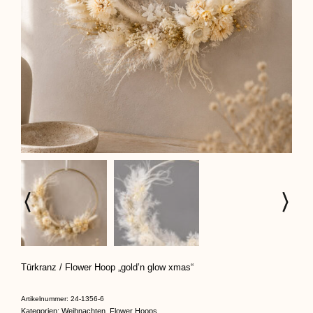
Türkranz / Flower Hoop „gold’n glow xmas“
Artikelnummer:
24-1356-6
Kategorien:
Weihnachten
,
Flower Hoops