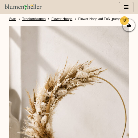
Zum
Inhalt
Start
\
Trockenblumen
\
Flower Hoops
\
Flower Hoop auf Fuß „pampas meets r
0
springen