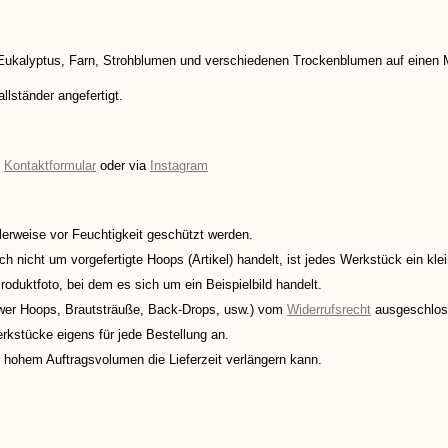
m Eukalyptus, Farn, Strohblumen und verschiedenen Trockenblumen auf einen M
llständer angefertigt.
:
Kontaktformular
oder via
Instagram
erweise vor Feuchtigkeit geschützt werden.
h nicht um vorgefertigte Hoops (Artikel) handelt, ist jedes Werkstück ein kle
roduktfoto, bei dem es sich um ein Beispielbild handelt.
ower Hoops, Brautsträuße, Back-Drops, usw.) vom
Widerrufsrecht
ausgeschlos
rkstücke eigens für jede Bestellung an.
r hohem Auftragsvolumen die Lieferzeit verlängern kann.