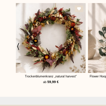
Trockenblumenkranz „natural harvest“
Flower Hoop
59,99
€
ab