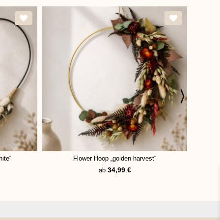
ite“
Flower Hoop „golden harvest“
Flower
34,99
€
ab