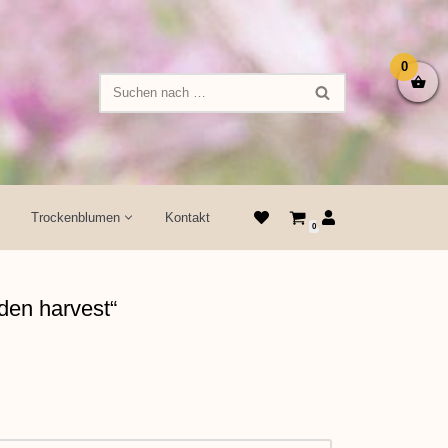
0
Trockenblumen
Kontakt
0
den harvest“