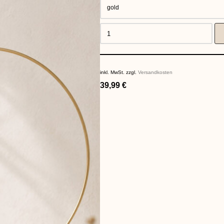
inkl. MwSt.
zzgl.
Versandkosten
39,99
€