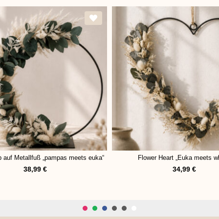
 auf Metallfuß „pampas meets euka“
Flower Heart „Euka meets wh
38,99
€
34,99
€