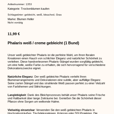
Bewertet
1
mit
5.00
Artikelnummer:
1353
von 5,
Kategorie:
Trockenblumen kaufen
basierend
auf
Kundenbewertung
Schlagwörter:
gebleicht
,
weiß
,
bleached
,
Gras
Marke:
Blumen Heller
Nicht vorrätig
11,99
€
Phalaris weiß / creme gebleicht (1 Bund)
Unser weiß gebleichter Phalaris ist die perfekte Wahl, um Ihren floralen
Kreationen einen Hauch von schlichter Eleganz und natürlicher Schönheit zu
verleihen. Diese handverlesenen Phalaris-Stängel wurden sorgfältig gebleicht,
um eine helle, weiße Farbe zu erhalten, die sich hervorragend für verschiedene
Dekorationszwecke eignet.
Natürliche Eleganz
: Der weiß gebleichte Phalaris verleiht Ihren
Blumenarrangements und Dekorationen eine subtile, aber auffällige Eleganz.
Seine zarten Stängel und das strahlende Weiß passen perfekt zu einer Vielzahl
von Farbthemen und Stilrichtungen.
Langlebigkeit
: Dank des Bleichprozesses behält unser Phalaris seine Frische
und Haltbarkeit über lange Zeiträume bei. Genießen Sie die Schönheit dieser
Pflanze ohne Sorgen um welkende Halme.
Vielseitig einsetzbar
: Verwenden Sie den weiß gebleichten Phalaris in
Hochzeitssträußen, Tischdekorationen, Kränzen oder DIY-Projekten. Die