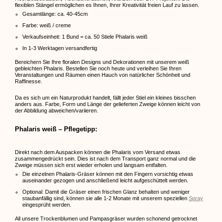
flexiblen Stängel ermöglichen es Ihnen, Ihrer Kreativität freien Lauf zu lassen.
Gesamtlänge: ca. 40-45cm
Farbe: weiß / creme
Verkaufseinheit: 1 Bund = ca. 50 Stiele Phalaris weiß
In 1-3 Werktagen versandfertig
Bereichern Sie Ihre floralen Designs und Dekorationen mit unserem weiß
gebleichten Phalaris. Bestellen Sie noch heute und verleihen Sie Ihren
Veranstaltungen und Räumen einen Hauch von natürlicher Schönheit und
Raffinesse.
Da es sich um ein Naturprodukt handelt, fällt jeder Stiel ein kleines bisschen
anders aus. Farbe, Form und Länge der gelieferten Zweige können leicht von
der Abbildung abweichen/variieren.
Phalaris weiß – Pflegetipp:
Direkt nach dem Auspacken können die Phalaris vom Versand etwas
zusammengedrückt sein. Dies ist nach dem Transport ganz normal und die
Zweige müssen sich erst wieder erholen und langsam entfalten.
Die einzelnen Phalaris-Gräser können mit den Fingern vorsichtig etwas
auseinander gezogen und anschließend leicht aufgeschüttelt werden.
Optional: Damit die Gräser einen frischen Glanz behalten und weniger
staubanfällig sind, können sie alle 1-2 Monate mit unserem speziellen
Spray
eingesprüht werden.
All unsere Trockenblumen und Pampasgräser wurden schonend getrocknet