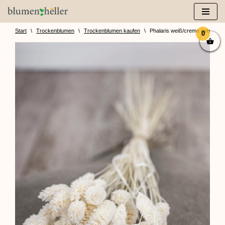
Zum
Inhalt
Start
\
Trockenblumen
\
Trockenblumen kaufen
\
Phalaris weiß/creme gebleicht 
0
springen