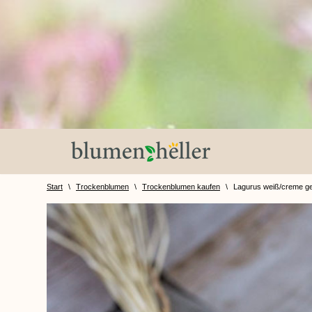
Zum
Inhalt
springen
Start
\
Trockenblumen
\
Trockenblumen kaufen
\
Lagurus weiß/creme ge