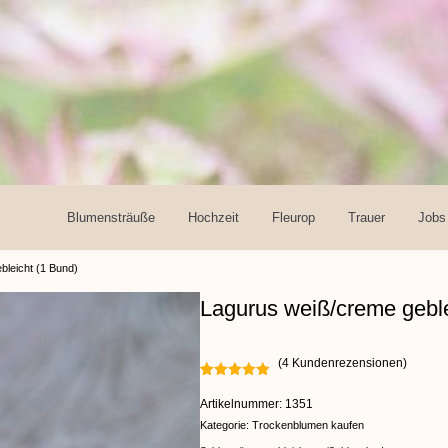
Blumensträuße
Hochzeit
Fleurop
Trauer
Jobs
bleicht (1 Bund)
Lagurus weiß/creme geble
(
4
Kundenrezensionen)
Bewertet
4
mit
5.00
Artikelnummer:
1351
von 5,
Kategorie:
Trockenblumen kaufen
basierend
auf