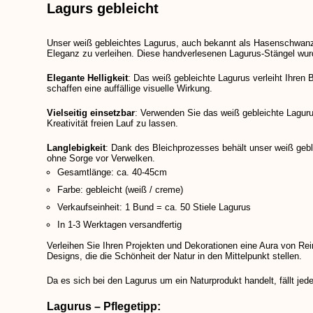
Lagurs gebleicht
Unser weiß gebleichtes Lagurus, auch bekannt als Hasenschwanzgr
Eleganz zu verleihen. Diese handverlesenen Lagurus-Stängel wurde
Elegante Helligkeit
: Das weiß gebleichte Lagurus verleiht Ihren
schaffen eine auffällige visuelle Wirkung.
Vielseitig einsetzbar
: Verwenden Sie das weiß gebleichte Lagurus
Kreativität freien Lauf zu lassen.
Langlebigkeit
: Dank des Bleichprozesses behält unser weiß gebl
ohne Sorge vor Verwelken.
Gesamtlänge: ca. 40-45cm
Farbe: gebleicht (weiß / creme)
Verkaufseinheit: 1 Bund = ca. 50 Stiele Lagurus
In 1-3 Werktagen versandfertig
Verleihen Sie Ihren Projekten und Dekorationen eine Aura von Re
Designs, die die Schönheit der Natur in den Mittelpunkt stellen.
Da es sich bei den Lagurus um ein Naturprodukt handelt, fällt jed
Lagurus – Pflegetipp: