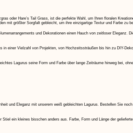
as oder Hare’s Tail Grass, ist die perfekte Wahl, um Ihren floralen Kreation
n mit größter Sorgfalt gebleicht, um ihre einzigartige Textur und Farbe zu b
 Blumenarrangements und Dekorationen einen Hauch von zeitloser Eleganz. Di
 in einer Vielzahl von Projekten, von Hochzeitssträußen bis hin zu DIY-Dekor
eichtes Lagurus seine Form und Farbe über lange Zeiträume hinweg bei, ohne
inheit und Eleganz mit unserem weiß gebleichten Lagurus. Bestellen Sie noc
er Stiel ein kleines bisschen anders aus. Farbe, Form und Länge der geliefert