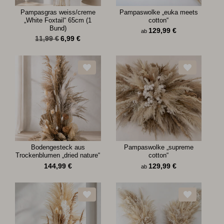
Pampasgras weiss/creme
Pampaswolke „euka meets
„White Foxtail“ 65cm (1
cotton“
Bund)
129,99
€
ab
11,99
€
6,99
€
Bodengesteck aus
Pampaswolke „supreme
Trockenblumen „dried nature“
cotton“
144,99
€
129,99
€
ab