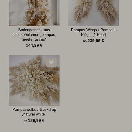
Bodengesteck aus
Pampas-Wings / Pampas-
Trockenblumen „pampas
Flügel (1 Paar)
meets ruscus“
239,99
€
ab
144,99
€
Pampaswolke / Backdrop
„natural white“
129,99
€
ab