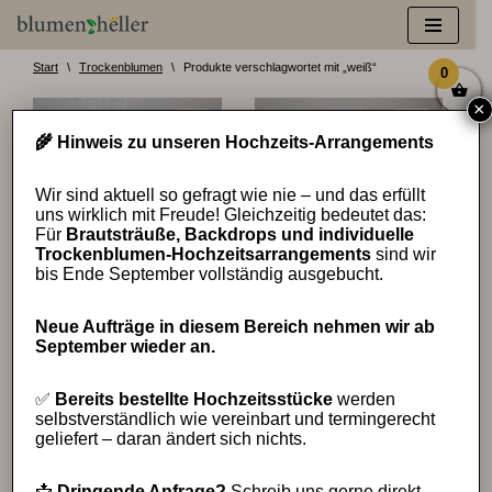
Zum
Inhalt
Start
\
Trockenblumen
\
Produkte verschlagwortet mit „weiß“
0
springen
×
🌾 Hinweis zu unseren Hochzeits-Arrangements
Wir sind aktuell so gefragt wie nie – und das erfüllt
uns wirklich mit Freude! Gleichzeitig bedeutet das:
Für
Brautsträuße, Backdrops und individuelle
Trockenblumen-Hochzeitsarrangements
sind wir
bis Ende September vollständig ausgebucht.
Pfauenfedern weiß (5 Stk.)
Ruscus weiß gebleicht (1
Bund / 5 Stk.)
16,99
€
Neue Aufträge in diesem Bereich nehmen wir ab
16,99
€
September wieder an.
✅
Bereits bestellte Hochzeitsstücke
werden
selbstverständlich wie vereinbart und termingerecht
geliefert – daran ändert sich nichts.
📩
Dringende Anfrage?
Schreib uns gerne direkt –