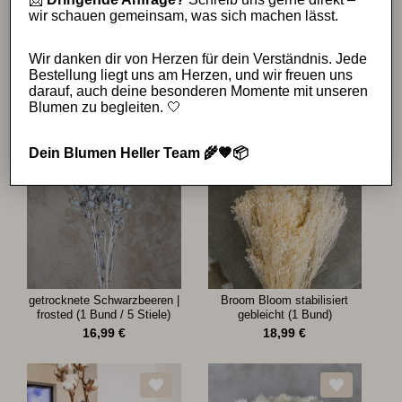
wir schauen gemeinsam, was sich machen lässt.
Wir danken dir von Herzen für dein Verständnis. Jede
Glixia Trockenblumen | natur
Lagurus weiß/creme
Bestellung liegt uns am Herzen, und wir freuen uns
(1 Bund)
gebleicht (1 Bund)
darauf, auch deine besonderen Momente mit unseren
16,99
€
9,99
€
Blumen zu begleiten. 🤍
Dein Blumen Heller Team 🌾🤎📦
getrocknete Schwarzbeeren |
Broom Bloom stabilisiert
frosted (1 Bund / 5 Stiele)
gebleicht (1 Bund)
16,99
€
18,99
€