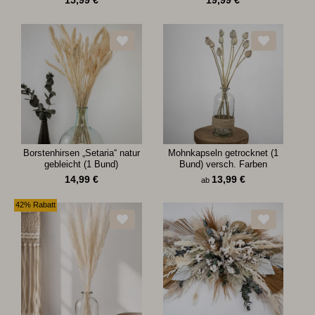
15,99
€
19,99
€
Borstenhirsen „Setaria“ natur
Mohnkapseln getrocknet (1
gebleicht (1 Bund)
Bund) versch. Farben
14,99
€
13,99
€
ab
42% Rabatt