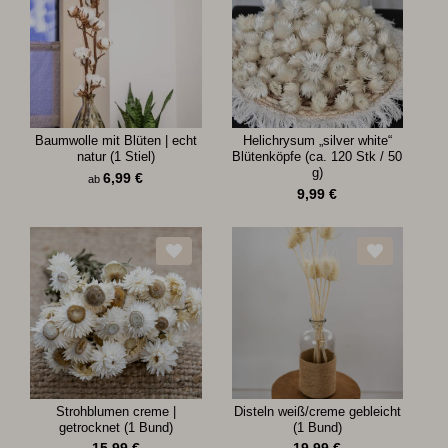
Baumwolle mit Blüten | echt
Helichrysum „silver white“
natur (1 Stiel)
Blütenköpfe (ca. 120 Stk / 50
g)
6,99
€
ab
9,99
€
Strohblumen creme |
Disteln weiß/creme gebleicht
getrocknet (1 Bund)
(1 Bund)