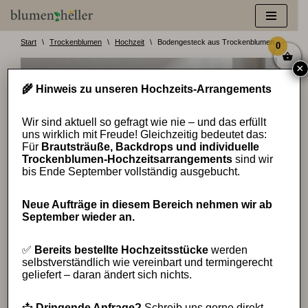
Zum
Inhalt
Start
\
Trockenblumen
\
Hochzeit
\
Bodengesteck aus Trockenblumen „pampas 
0
springen
×
🌾 Hinweis zu unseren Hochzeits-Arrangements
Wir sind aktuell so gefragt wie nie – und das erfüllt
uns wirklich mit Freude! Gleichzeitig bedeutet das:
Für
Brautsträuße, Backdrops und individuelle
Trockenblumen-Hochzeitsarrangements
sind wir
bis Ende September vollständig ausgebucht.
Neue Aufträge in diesem Bereich nehmen wir ab
September wieder an.
✅
Bereits bestellte Hochzeitsstücke
werden
selbstverständlich wie vereinbart und termingerecht
geliefert – daran ändert sich nichts.
📩
Dringende Anfrage?
Schreib uns gerne direkt –