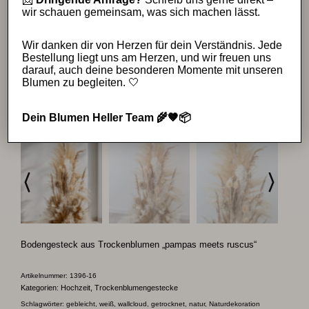
wir schauen gemeinsam, was sich machen lässt.
Wir danken dir von Herzen für dein Verständnis. Jede
Bestellung liegt uns am Herzen, und wir freuen uns
darauf, auch deine besonderen Momente mit unseren
Blumen zu begleiten. 🤍
Dein Blumen Heller Team 🌾🤎📦
Bodengesteck aus Trockenblumen „pampas meets ruscus“
Artikelnummer:
1396-16
Kategorien:
Hochzeit
,
Trockenblumengestecke
Schlagwörter:
gebleicht
,
weiß
,
wallcloud
,
getrocknet
,
natur
,
Naturdekoration