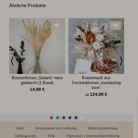
Ähnliche Produkte
Borstenhirsen „Setaria“ natur
Brautstrauß aus
Tro
gebleicht (1 Bund)
Trockenblumen „everlasting
love“
14,99
€
124,99
€
ab
AGB
Versandarten und Lieferung
Widerrufsbelehrung
Zahlungsarten
FAQ
Impressum | Datenschutzerklärung