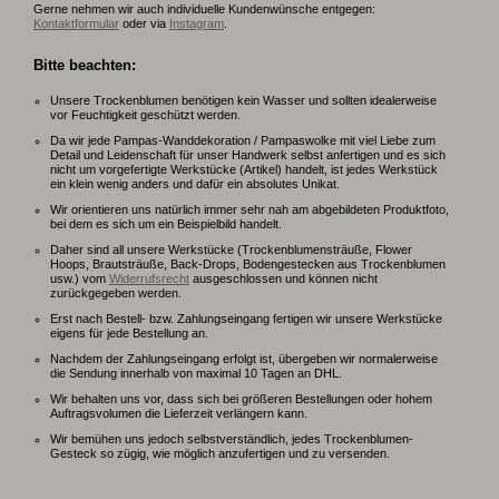
Gerne nehmen wir auch individuelle Kundenwünsche entgegen:
Kontaktformular
oder via
Instagram
.
Bitte beachten:
Unsere Trockenblumen benötigen kein Wasser und sollten idealerweise
vor Feuchtigkeit geschützt werden.
Da wir jede Pampas-Wanddekoration / Pampaswolke mit viel Liebe zum
Detail und Leidenschaft für unser Handwerk selbst anfertigen und es sich
nicht um vorgefertigte Werkstücke (Artikel) handelt, ist jedes Werkstück
ein klein wenig anders und dafür ein absolutes Unikat.
Wir orientieren uns natürlich immer sehr nah am abgebildeten Produktfoto,
bei dem es sich um ein Beispielbild handelt.
Daher sind all unsere Werkstücke (Trockenblumensträuße, Flower
Hoops, Brautsträuße, Back-Drops, Bodengestecken aus Trockenblumen
usw.) vom
Widerrufsrecht
ausgeschlossen und können nicht
zurückgegeben werden.
Erst nach Bestell- bzw. Zahlungseingang fertigen wir unsere Werkstücke
eigens für jede Bestellung an.
Nachdem der Zahlungseingang erfolgt ist, übergeben wir normalerweise
die Sendung innerhalb von maximal 10 Tagen an DHL.
Wir behalten uns vor, dass sich bei größeren Bestellungen oder hohem
Auftragsvolumen die Lieferzeit verlängern kann.
Wir bemühen uns jedoch selbstverständlich, jedes Trockenblumen-
Gesteck so zügig, wie möglich anzufertigen und zu versenden.