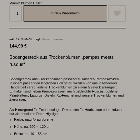
Marke:
Blumen Heller
In den Warenkorb
inkl. 19 % MwSt.
zzgl.
Versandkosten
144,99
€
Bodengesteck aus Trockenblumen „pampas meets
ruscus“
Bodengesteck aus Trockenblumen passend zu unseren Pampaswolken.
In einem passenden länglichen Holzgefäß werden von uns in liebevoller
Handarbeit verschiedene Trockenblumen zu einem Gesteck arrangiert.
Enthalten sind neben Pampasgräsern auch gebleichte Ruscus, goldenen
Palmblättern, Lagurus, Disteln, XL-Fenchel und weitere Trockenblumen und
Ziergräser.
Als Hintergrund für Fotoshootings, Dekoration für Hochzeiten oder einfach
nur als absolutes Deko-Highlight.
Farbe: natur/braun/creme
Höhe: ca. 100 – 120 cm
Breite: ca. 40 – 55 cm