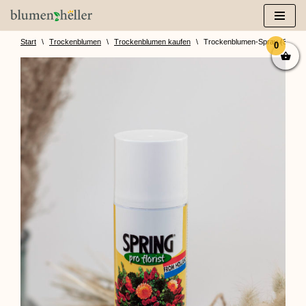
Zum
Inhalt
Start
\
Trockenblumen
\
Trockenblumen kaufen
\
Trockenblumen-Spray (300ml)
0
springen