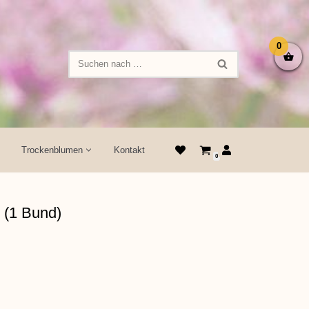
0
Trockenblumen
Kontakt
0
“ (1 Bund)