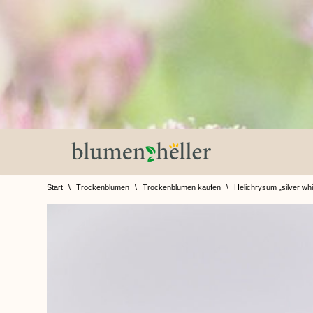
Zum
Inhalt
springen
Start
\
Trockenblumen
\
Trockenblumen kaufen
\
Helichrysum „silver whi