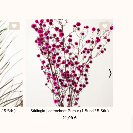
/ 5 Stk.)
Stirlingia | getrocknet Purpur (1 Bund / 5 Stk.)
Str
21,99
€