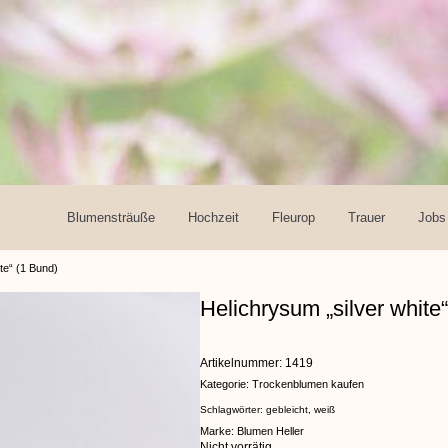
Blumensträuße
Hochzeit
Fleurop
Trauer
Jobs
te“ (1 Bund)
Helichrysum „silver white
Artikelnummer:
1419
Kategorie:
Trockenblumen kaufen
Schlagwörter:
gebleicht
,
weiß
Marke:
Blumen Heller
Nicht vorrätig