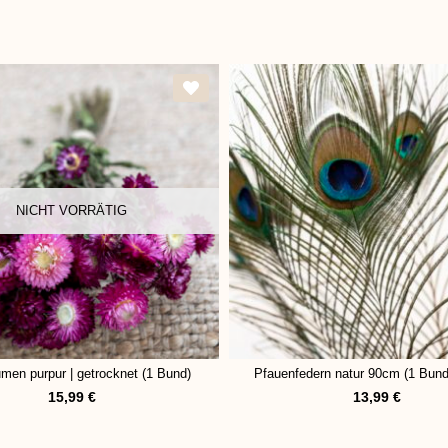
NICHT VORRÄTIG
umen purpur | getrocknet (1 Bund)
Pfauenfedern natur 90cm (1 Bund 
15,99
€
13,99
€