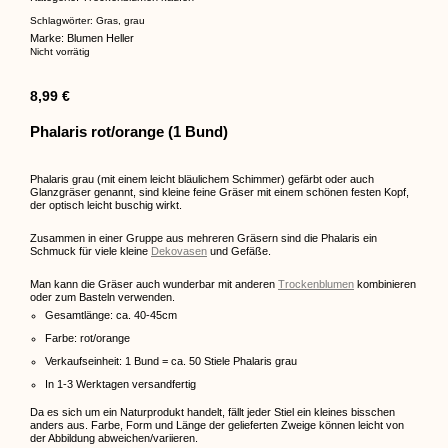
Schlagwörter:
Gras
,
grau
Marke:
Blumen Heller
Nicht vorrätig
8,99
€
Phalaris rot/orange (1 Bund)
Phalaris grau (mit einem leicht bläulichem Schimmer) gefärbt oder auch
Glanzgräser genannt, sind kleine feine Gräser mit einem schönen festen Kopf,
der optisch leicht buschig wirkt.
Zusammen in einer Gruppe aus mehreren Gräsern sind die Phalaris ein
Schmuck für viele kleine
Dekovasen
und Gefäße.
Man kann die Gräser auch wunderbar mit anderen
Trockenblumen
kombinieren
oder zum Basteln verwenden.
Gesamtlänge: ca. 40-45cm
Farbe: rot/orange
Verkaufseinheit: 1 Bund = ca. 50 Stiele Phalaris grau
In 1-3 Werktagen versandfertig
Da es sich um ein Naturprodukt handelt, fällt jeder Stiel ein kleines bisschen
anders aus. Farbe, Form und Länge der gelieferten Zweige können leicht von
der Abbildung abweichen/variieren.