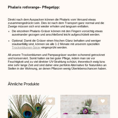
Phalaris rot/orange– Pflegetipp:
Direkt nach dem Auspacken können die Phalaris vom Versand etwas
zusammengedrückt sein. Dies ist nach dem Transport ganz normal und die
Zweige müssen sich erst wieder erholen und langsam entfalten.
Die einzelnen Phalaris-Gräser können mit den Fingern vorsichtig etwas
auseinander gezogen und anschließend leicht aufgeschüttelt werden.
Optional: Damit die Gräser einen frischen Glanz behalten und weniger
staubanfällig sind, können sie alle 1-2 Monate mit unserem speziellen
Trockenblumen-Spray
eingesprüht werden.
All unsere Trockenblumen und Pampasgräser wurden schonend getrocknet
und konserviert. Somit halten sie bei guter Pflege, indem man sie vor
Feuchtigkeit und zu viel direkter UV-Strahlung schützt, theoretisch ewig bzw.
eine sehr lange Zeit und sind daher eine perfekte Alternative für Naturdeko an
Stellen in der Wohnung, an denen Pflanzen wenig Überlebenschancen haben.
Ähnliche Produkte