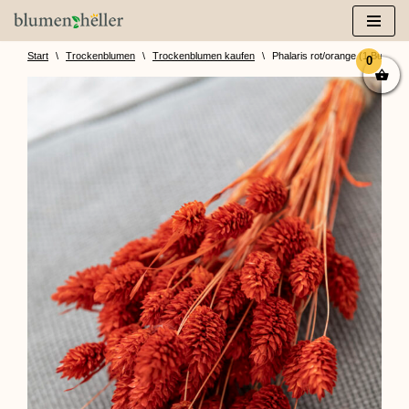
Zum
Inhalt
Start
\
Trockenblumen
\
Trockenblumen kaufen
\
Phalaris rot/orange (1 Bund)
0
springen