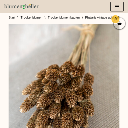
Zum
Inhalt
Start
\
Trockenblumen
\
Trockenblumen kaufen
\
Phalaris vintage gold gefärbt (
0
springen