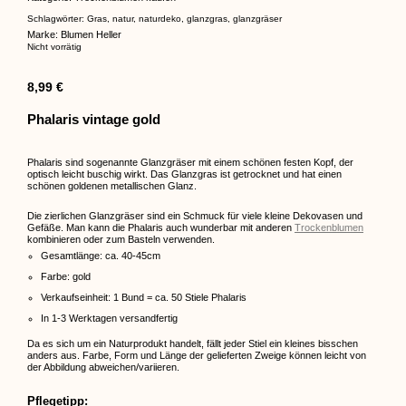
Schlagwörter:
Gras
,
natur
,
naturdeko
,
glanzgras
,
glanzgräser
Marke:
Blumen Heller
Nicht vorrätig
8,99
€
Phalaris vintage gold
Phalaris sind sogenannte Glanzgräser mit einem schönen festen Kopf, der
optisch leicht buschig wirkt. Das Glanzgras ist getrocknet und hat einen
schönen goldenen metallischen Glanz.
Die zierlichen Glanzgräser sind ein Schmuck für viele kleine Dekovasen und
Gefäße. Man kann die Phalaris auch wunderbar mit anderen
Trockenblumen
kombinieren oder zum Basteln verwenden.
Gesamtlänge: ca. 40-45cm
Farbe: gold
Verkaufseinheit: 1 Bund = ca. 50 Stiele Phalaris
In 1-3 Werktagen versandfertig
Da es sich um ein Naturprodukt handelt, fällt jeder Stiel ein kleines bisschen
anders aus. Farbe, Form und Länge der gelieferten Zweige können leicht von
der Abbildung abweichen/variieren.
Pflegetipp: