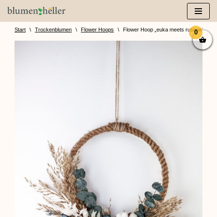
Zum
Inhalt
Start
\
Trockenblumen
\
Flower Hoops
\
Flower Hoop „euka meets ruscus“
0
springen