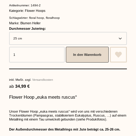
Bewertet
1
mit
4.00
Artikelnummer:
1494-2
von 5,
Kategorie:
Flower Hoops
basierend
auf
Kundenbewertung
Schlagwörter:
floral hoop
,
floralhoop
Marke:
Blumen Heller
Durchmesser Jutering:
In den Warenkorb
inkl. MwSt.
zzgl.
Versandkosten
ab
34,99
€
Flower Hoop „euka meets ruscus“
Unser Flower Hoop „euka meets ruscus“ wird von uns mit verschiedenen
Trockenblumen (Pampasgras, stabilisiertem Eukalyptus, Ruscus, …) auf einem
Metallring mit einem Tau umwickelt gebunden (siehe Produktfotos).
Der Außendurchmesser des Metallrings mit Jute beträgt ca. 25-26 cm.