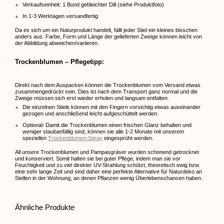
Verkaufseinheit: 1 Bund gebleichter Dill (siehe Produktfoto)
In 1-3 Werktagen versandfertig
Da es sich um ein Naturprodukt handelt, fällt jeder Stiel ein kleines bisschen
anders aus. Farbe, Form und Länge der gelieferten Zweige können leicht von
der Abbildung abweichen/variieren.
Trockenblumen – Pflegetipp:
Direkt nach dem Auspacken können die Trockenblumen vom Versand etwas
zusammengedrückt sein. Dies ist nach dem Transport ganz normal und die
Zweige müssen sich erst wieder erholen und langsam entfalten.
Die einzelnen Stiele können mit den Fingern vorsichtig etwas auseinander
gezogen und anschließend leicht aufgeschüttelt werden.
Optional: Damit die Trockenblumen einen frischen Glanz behalten und
weniger staubanfällig sind, können sie alle 1-2 Monate mit unserem
speziellen
Trockenblumen-Spray
eingesprüht werden.
All unsere Trockenblumen und Pampasgräser wurden schonend getrocknet
und konserviert. Somit halten sie bei guter Pflege, indem man sie vor
Feuchtigkeit und zu viel direkter UV-Strahlung schützt, theoretisch ewig bzw.
eine sehr lange Zeit und sind daher eine perfekte Alternative für Naturdeko an
Stellen in der Wohnung, an denen Pflanzen wenig Überlebenschancen haben.
Ähnliche Produkte