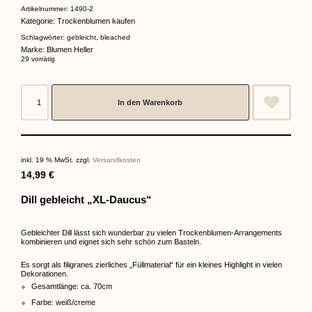
Artikelnummer:
1490-2
Kategorie:
Trockenblumen kaufen
Schlagwörter:
gebleicht
,
bleached
Marke:
Blumen Heller
29 vorrätig
In den Warenkorb
inkl. 19 % MwSt.
zzgl.
Versandkosten
14,99
€
Dill gebleicht „XL-Daucus“
Gebleichter Dill lässt sich wunderbar zu vielen Trockenblumen-Arrangements
kombinieren und eignet sich sehr schön zum Basteln.
Es sorgt als filigranes zierliches „Füllmaterial“ für ein kleines Highlight in vielen
Dekorationen.
Gesamtlänge: ca. 70cm
Farbe: weiß/creme