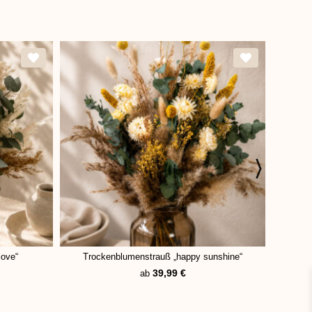
love“
Trockenblumenstrauß „happy sunshine“
T
39,99
€
ab