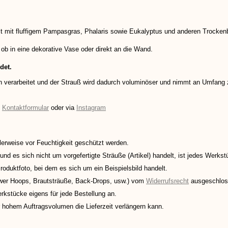
beit mit fluffigem Pampasgras, Phalaris sowie Eukalyptus und anderen Trock
 ob in eine dekorative Vase oder direkt an die Wand.
det.
 verarbeitet und der Strauß wird dadurch voluminöser und nimmt an Umfang 
:
Kontaktformular
oder via
Instagram
erweise vor Feuchtigkeit geschützt werden.
nd es sich nicht um vorgefertigte Sträuße (Artikel) handelt, ist jedes Werkst
roduktfoto, bei dem es sich um ein Beispielsbild handelt.
ower Hoops, Brautsträuße, Back-Drops, usw.) vom
Widerrufsrecht
ausgeschlos
rkstücke eigens für jede Bestellung an.
r hohem Auftragsvolumen die Lieferzeit verlängern kann.