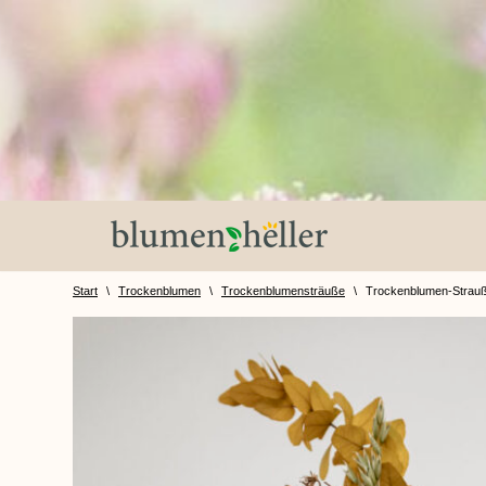
Zum
Inhalt
springen
Start
\
Trockenblumen
\
Trockenblumensträuße
\
Trockenblumen-Strauß 