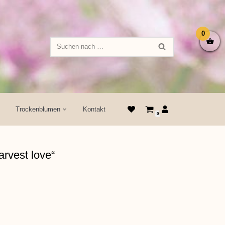
0
Trockenblumen
Kontakt
0
rvest love“