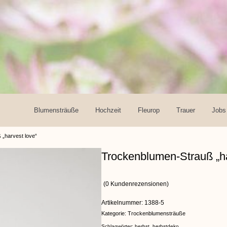
Blumensträuße
Hochzeit
Fleurop
Trauer
Jobs
„harvest love“
Trockenblumen-Strauß „ha
(
0
Kundenrezensionen)
Artikelnummer:
1388-5
Kategorie:
Trockenblumensträuße
Schlagwörter:
herbst
,
herbstdeko