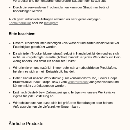
verarbeitet und dementsprechend größer fällt auch der Strauß aus.
Durch die verwendeten Trockenblumen kann der Strauß nur bedingt
höher/länger werden.
Auch ganz individuelle Anfragen nehmen wir sehr gerne entgegen:
Kontaktformular
oder via
Instagram
Bitte beachten:
Unsere Trockenblumen benötigen kein Wasser und sollten idealerweise vor
Feuchtigkeit geschützt werden.
Da wir jeden Trockenblumenstrauß selbst in Handarbeit binden und es sich
nicht um vorgefertigte Sträuße (Artikel) handelt, ist jedes Werkstück ein klein
wenig anders und dafür ein absolutes Unikat.
Wir orientieren uns natürlich immer sehr nah am abgebildeten Produktfoto,
bei dem es sich um ein Beispielsbild handelt.
Daher sind all unsere Werkstücke (Trockenblumensträuße, Flower Hoops,
Brautsträuße, Back-Drops, usw.) vom
Widerrufsrecht
ausgeschlossen und
können nicht zurückgegeben werden.
Erst nach Bestell- bzw. Zahlungseingang fertigen wir unsere Werkstücke
eigens für jede Bestellung an.
Wir behalten uns vor, dass sich bei größeren Bestellungen oder hohem
Auftragsvolumen die Lieferzeit verlängern kann.
Ähnliche Produkte