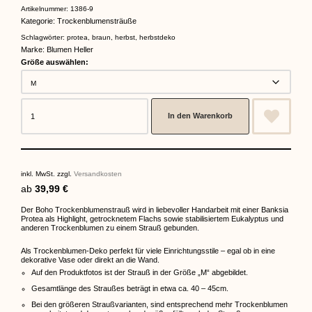
Artikelnummer:
1386-9
Kategorie:
Trockenblumensträuße
Schlagwörter:
protea
,
braun
,
herbst
,
herbstdeko
Marke:
Blumen Heller
Größe auswählen:
In den Warenkorb
inkl. MwSt.
zzgl.
Versandkosten
ab
39,99
€
Der Boho Trockenblumenstrauß wird in liebevoller Handarbeit mit einer Banksia
Protea als Highlight, getrocknetem Flachs sowie stabilisiertem Eukalyptus und
anderen Trockenblumen zu einem Strauß gebunden.
Als Trockenblumen-Deko perfekt für viele Einrichtungsstile – egal ob in eine
dekorative Vase oder direkt an die Wand.
Auf den Produktfotos ist der Strauß in der Größe „M“ abgebildet.
Gesamtlänge des Straußes beträgt in etwa ca. 40 – 45cm.
Bei den größeren Straußvarianten, sind entsprechend mehr Trockenblumen