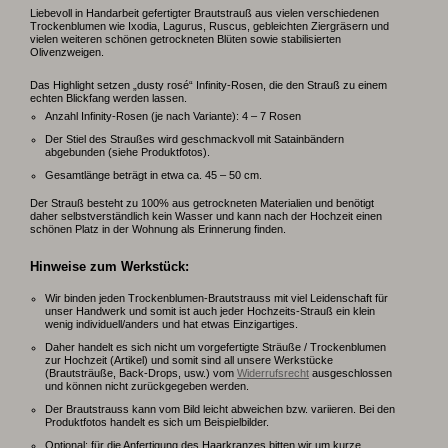
Liebevoll in Handarbeit gefertigter Brautstrauß aus vielen verschiedenen
Trockenblumen wie Ixodia, Lagurus, Ruscus, gebleichten Ziergräsern und
vielen weiteren schönen getrockneten Blüten sowie stabilisierten
Olivenzweigen.
Das Highlight setzen „dusty rosé“ Infinity-Rosen, die den Strauß zu einem
echten Blickfang werden lassen.
Anzahl Infinity-Rosen (je nach Variante): 4 – 7 Rosen
Der Stiel des Straußes wird geschmackvoll mit Satainbändern
abgebunden (siehe Produktfotos).
Gesamtlänge beträgt in etwa ca. 45 – 50 cm.
Der Strauß besteht zu 100% aus getrockneten Materialien und benötigt
daher selbstverständlich kein Wasser und kann nach der Hochzeit einen
schönen Platz in der Wohnung als Erinnerung finden.
Hinweise zum Werkstück:
Wir binden jeden Trockenblumen-Brautstrauss mit viel Leidenschaft für
unser Handwerk und somit ist auch jeder Hochzeits-Strauß ein klein
wenig individuell/anders und hat etwas Einzigartiges.
Daher handelt es sich nicht um vorgefertigte Sträuße / Trockenblumen
zur Hochzeit (Artikel) und somit sind all unsere Werkstücke
(Brautsträuße, Back-Drops, usw.) vom
Widerrufsrecht
ausgeschlossen
und können nicht zurückgegeben werden.
Der Brautstrauss kann vom Bild leicht abweichen bzw. variieren. Bei den
Produktfotos handelt es sich um Beispielbilder.
Optional: für die Anfertigung des Haarkranzes bitten wir um kurze