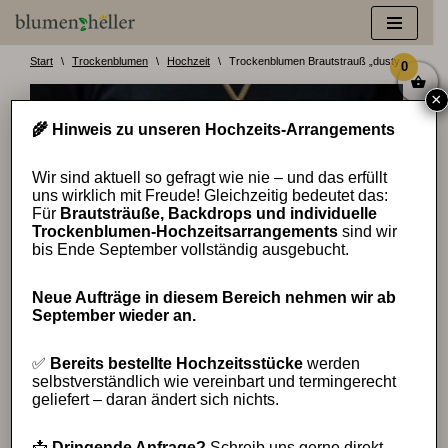
Zum
Inhalt
Start
\
Trockenblumen
\
Hochzeit
\
Trockenblumen Brautstrauß „dusty rosé“
0
springen
×
🌾 Hinweis zu unseren Hochzeits-Arrangements
Wir sind aktuell so gefragt wie nie – und das erfüllt
uns wirklich mit Freude! Gleichzeitig bedeutet das:
Für
Brautsträuße, Backdrops und individuelle
Trockenblumen-Hochzeitsarrangements
sind wir
bis Ende September vollständig ausgebucht.
Neue Aufträge in diesem Bereich nehmen wir ab
September wieder an.
✅
Bereits bestellte Hochzeitsstücke
werden
selbstverständlich wie vereinbart und termingerecht
geliefert – daran ändert sich nichts.
📩
Dringende Anfrage?
Schreib uns gerne direkt –