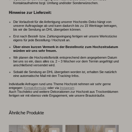
Kontaktaufnahme bzgl. Umfang und/oder Sonderwünschen.
Hinweise zur Lieferzeit:
Die Vorlaufzeit für die Anfertigung unserer Hochzeits-Deko hängt von
unserer Auftragslage ab und kann dadurch bis zu 15 Werktage betragen,
bis wir die Sendung an DHL übergeben können.
Erst nach Bestell- bzw. Zahlungseingang fertigen wir unsere Werkstücke
eigens für jede Bestellung / Hochzeit an.
Über einen kurzen Vermerk in der Bestellnotiz zum Hochzeitsdatum
würden wir uns sehr freuen.
Wir planen die Hochzeitsfloristik entsprechend dem angegebenen Datum
bei uns so ein, dass alles ca. 2 – 3 Wochen vor dem Termin angefrtigt und
anschließend versendet wird.
Sobald die Sendung an DHL übergeben worden ist, erhalten Sie natürlich
eine automatische Mail mit den Tracking-Infos.
Individuelle Anfragen rund ums Theme Hochzeit nehmen wir sehr gerne
entgegen:
Kontaktformular
oder via
Instagram
Auch Tischdeko und weitere Dekorationen zur Hochzeit aus Trockenblumen
fertigen wir mit ebenso viele Engagement, wie unsere Brautsträuße.
Ähnliche Produkte
14% R