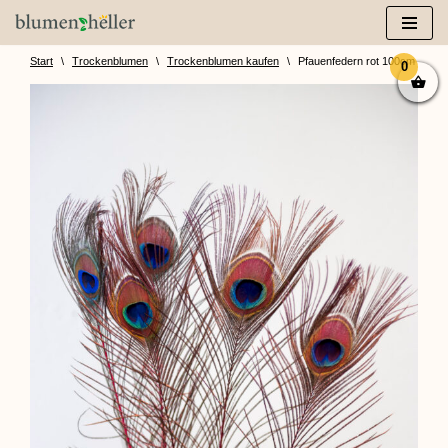
Zum
Inhalt
Start
\
Trockenblumen
\
Trockenblumen kaufen
\
Pfauenfedern rot 100cm (1 Bund
0
springen