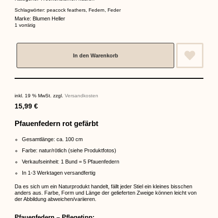
Schlagwörter:
peacock feathers
,
Federn
,
Feder
Marke:
Blumen Heller
1 vorrätig
In den Warenkorb
inkl. 19 % MwSt.
zzgl.
Versandkosten
15,99
€
Pfauenfedern rot gefärbt
Gesamtlänge: ca. 100 cm
Farbe: natur/rötlich (siehe Produktfotos)
Verkaufseinheit: 1 Bund = 5 Pfauenfedern
In 1-3 Werktagen versandfertig
Da es sich um ein Naturprodukt handelt, fällt jeder Stiel ein kleines bisschen
anders aus. Farbe, Form und Länge der gelieferten Zweige können leicht von
der Abbildung abweichen/variieren.
Pfauenfedern – Pflegetipp: