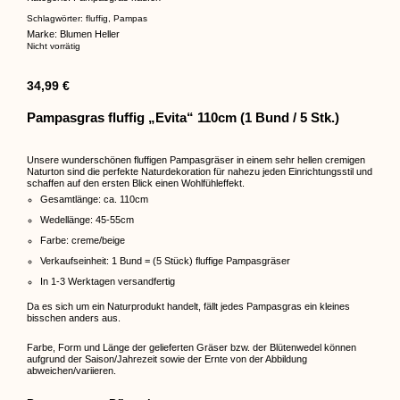
Schlagwörter:
fluffig
,
Pampas
Marke:
Blumen Heller
Nicht vorrätig
34,99
€
Pampasgras fluffig „Evita“ 110cm (1 Bund / 5 Stk.)
Unsere wunderschönen fluffigen Pampasgräser in einem sehr hellen cremigen
Naturton sind die perfekte Naturdekoration für nahezu jeden Einrichtungsstil und
schaffen auf den ersten Blick einen Wohlfühleffekt.
Gesamtlänge: ca. 110cm
Wedellänge: 45-55cm
Farbe: creme/beige
Verkaufseinheit: 1 Bund = (5 Stück) fluffige Pampasgräser
In 1-3 Werktagen versandfertig
Da es sich um ein Naturprodukt handelt, fällt jedes Pampasgras ein kleines
bisschen anders aus.
Farbe, Form und Länge der gelieferten Gräser bzw. der Blütenwedel können
aufgrund der Saison/Jahrezeit sowie der Ernte von der Abbildung
abweichen/variieren.