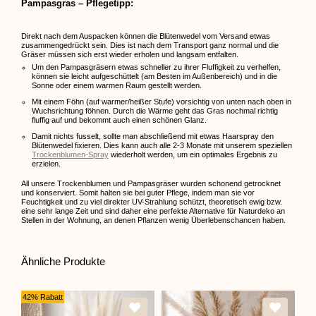
Pampasgras – Pflegetipp:
Direkt nach dem Auspacken können die Blütenwedel vom Versand etwas
zusammengedrückt sein. Dies ist nach dem Transport ganz normal und die
Gräser müssen sich erst wieder erholen und langsam entfalten.
Um den Pampasgräsern etwas schneller zu ihrer Fluffigkeit zu verhelfen,
können sie leicht aufgeschüttelt (am Besten im Außenbereich) und in die
Sonne oder einem warmen Raum gestellt werden.
Mit einem Föhn (auf warmer/heißer Stufe) vorsichtig von unten nach oben in
Wuchsrichtung föhnen. Durch die Wärme geht das Gras nochmal richtig
fluffig auf und bekommt auch einen schönen Glanz.
Damit nichts fusselt, sollte man abschließend mit etwas Haarspray den
Blütenwedel fixieren. Dies kann auch alle 2-3 Monate mit unserem speziellen
Trockenblumen-Spray
wiederholt werden, um ein optimales Ergebnis zu
erzielen.
All unsere Trockenblumen und Pampasgräser wurden schonend getrocknet
und konserviert. Somit halten sie bei guter Pflege, indem man sie vor
Feuchtigkeit und zu viel direkter UV-Strahlung schützt, theoretisch ewig bzw.
eine sehr lange Zeit und sind daher eine perfekte Alternative für Naturdeko an
Stellen in der Wohnung, an denen Pflanzen wenig Überlebenschancen haben.
Ähnliche Produkte
42% Rabatt