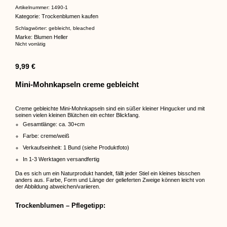
Artikelnummer:
1490-1
Kategorie:
Trockenblumen kaufen
Schlagwörter:
gebleicht
,
bleached
Marke:
Blumen Heller
Nicht vorrätig
9,99
€
Mini-Mohnkapseln creme gebleicht
Creme gebleichte Mini-Mohnkapseln sind ein süßer kleiner Hingucker und mit
seinen vielen kleinen Blütchen ein echter Blickfang.
Gesamtlänge: ca. 30+cm
Farbe: creme/weiß
Verkaufseinheit: 1 Bund (siehe Produktfoto)
In 1-3 Werktagen versandfertig
Da es sich um ein Naturprodukt handelt, fällt jeder Stiel ein kleines bisschen
anders aus. Farbe, Form und Länge der gelieferten Zweige können leicht von
der Abbildung abweichen/variieren.
Trockenblumen – Pflegetipp: