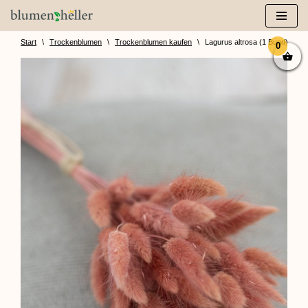
Zum
Inhalt
Start
\
Trockenblumen
\
Trockenblumen kaufen
\
Lagurus altrosa (1 Bund)
0
springen