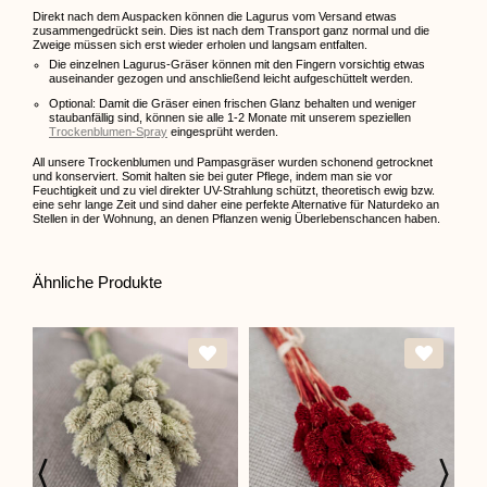
Direkt nach dem Auspacken können die Lagurus vom Versand etwas
zusammengedrückt sein. Dies ist nach dem Transport ganz normal und die
Zweige müssen sich erst wieder erholen und langsam entfalten.
Die einzelnen Lagurus-Gräser können mit den Fingern vorsichtig etwas
auseinander gezogen und anschließend leicht aufgeschüttelt werden.
Optional: Damit die Gräser einen frischen Glanz behalten und weniger
staubanfällig sind, können sie alle 1-2 Monate mit unserem speziellen
Trockenblumen-Spray
eingesprüht werden.
All unsere Trockenblumen und Pampasgräser wurden schonend getrocknet
und konserviert. Somit halten sie bei guter Pflege, indem man sie vor
Feuchtigkeit und zu viel direkter UV-Strahlung schützt, theoretisch ewig bzw.
eine sehr lange Zeit und sind daher eine perfekte Alternative für Naturdeko an
Stellen in der Wohnung, an denen Pflanzen wenig Überlebenschancen haben.
Ähnliche Produkte