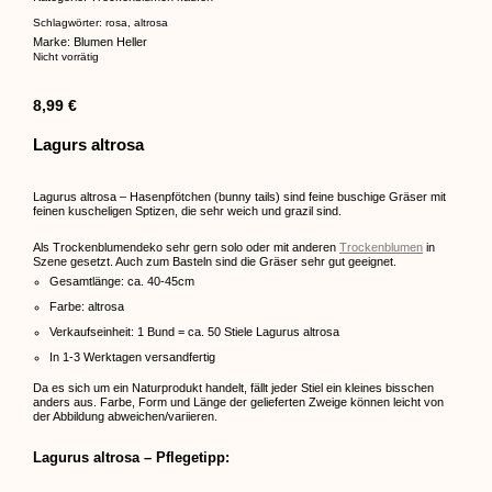
Schlagwörter:
rosa
,
altrosa
Marke:
Blumen Heller
Nicht vorrätig
8,99
€
Lagurs altrosa
Lagurus altrosa – Hasenpfötchen (bunny tails) sind feine buschige Gräser mit
feinen kuscheligen Sptizen, die sehr weich und grazil sind.
Als Trockenblumendeko sehr gern solo oder mit anderen
Trockenblumen
in
Szene gesetzt. Auch zum Basteln sind die Gräser sehr gut geeignet.
Gesamtlänge: ca. 40-45cm
Farbe: altrosa
Verkaufseinheit: 1 Bund = ca. 50 Stiele Lagurus altrosa
In 1-3 Werktagen versandfertig
Da es sich um ein Naturprodukt handelt, fällt jeder Stiel ein kleines bisschen
anders aus. Farbe, Form und Länge der gelieferten Zweige können leicht von
der Abbildung abweichen/variieren.
Lagurus altrosa – Pflegetipp: