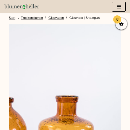
Zum
Inhalt
Start
\
Trockenblumen
\
Glasvasen
\
Glasvase | Braunglas
0
springen