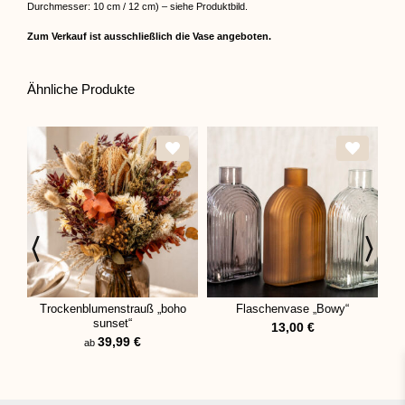
Durchmesser: 10 cm / 12 cm) – siehe Produktbild.
Zum Verkauf ist ausschließlich die Vase angeboten.
Ähnliche Produkte
Trockenblumenstrauß „boho
Flaschenvase „Bowy“
Ph
sunset“
13,00
€
39,99
€
ab