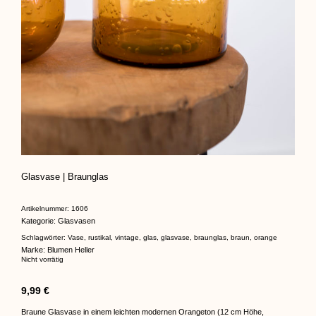
Glasvase | Braunglas
Artikelnummer:
1606
Kategorie:
Glasvasen
Schlagwörter:
Vase
,
rustikal
,
vintage
,
glas
,
glasvase
,
braunglas
,
braun
,
orange
Marke:
Blumen Heller
Nicht vorrätig
9,99
€
Braune Glasvase in einem leichten modernen Orangeton (12 cm Höhe,