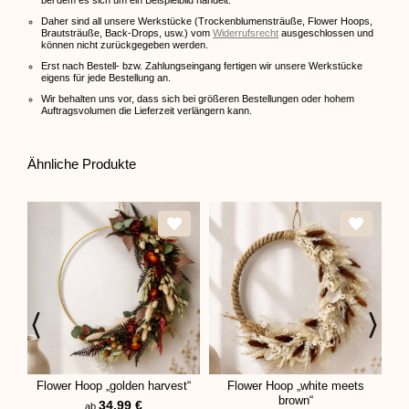
bei dem es sich um ein Beispielbild handelt.
Daher sind all unsere Werkstücke (Trockenblumensträuße, Flower Hoops,
Brautsträuße, Back-Drops, usw.) vom
Widerrufsrecht
ausgeschlossen und
können nicht zurückgegeben werden.
Erst nach Bestell- bzw. Zahlungseingang fertigen wir unsere Werkstücke
eigens für jede Bestellung an.
Wir behalten uns vor, dass sich bei größeren Bestellungen oder hohem
Auftragsvolumen die Lieferzeit verlängern kann.
Ähnliche Produkte
Flower Hoop „golden harvest“
Flower Hoop „white meets
F
brown“
34,99
€
ab