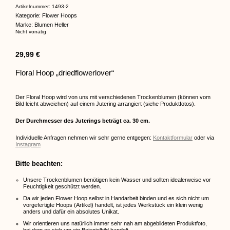
Artikelnummer:
1493-2
Kategorie:
Flower Hoops
Marke:
Blumen Heller
Nicht vorrätig
29,99
€
Floral Hoop „driedflowerlover“
Der Floral Hoop wird von uns mit verschiedenen Trockenblumen (können vom
Bild leicht abweichen) auf einem Jutering arrangiert (siehe Produktfotos).
Der Durchmesser des Juterings beträgt ca. 30 cm.
Individuelle Anfragen nehmen wir sehr gerne entgegen:
Kontaktformular
oder via
Instagram
Bitte beachten:
Unsere Trockenblumen benötigen kein Wasser und sollten idealerweise vor
Feuchtigkeit geschützt werden.
Da wir jeden Flower Hoop selbst in Handarbeit binden und es sich nicht um
vorgefertigte Hoops (Artikel) handelt, ist jedes Werkstück ein klein wenig
anders und dafür ein absolutes Unikat.
Wir orientieren uns natürlich immer sehr nah am abgebildeten Produktfoto,