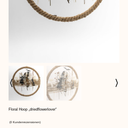
Floral Hoop „driedflowerlover“
(
0
Kundenrezensionen)