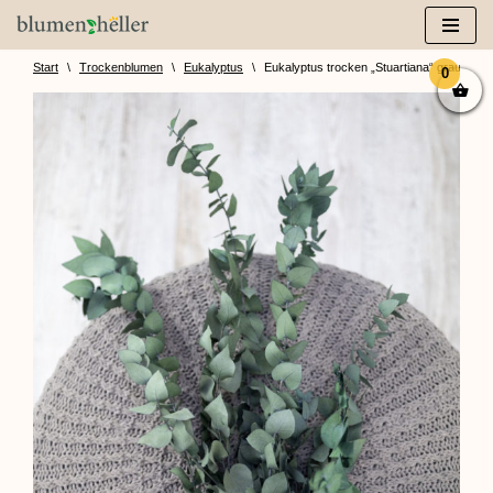
Zum
Inhalt
Start
\
Trockenblumen
\
Eukalyptus
\
Eukalyptus trocken „Stuartiana“ graugrün
0
springen