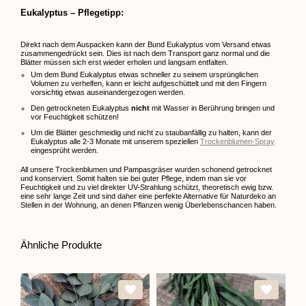
Eukalyptus – Pflegetipp:
Direkt nach dem Auspacken kann der Bund Eukalyptus vom Versand etwas
zusammengedrückt sein. Dies ist nach dem Transport ganz normal und die
Blätter müssen sich erst wieder erholen und langsam entfalten.
Um dem Bund Eukalyptus etwas schneller zu seinem ursprünglichen
Volumen zu verhelfen, kann er leicht aufgeschüttelt und mit den Fingern
vorsichtig etwas auseinandergezogen werden.
Den getrockneten Eukalyptus
nicht
mit Wasser in Berührung bringen und
vor Feuchtigkeit schützen!
Um die Blätter geschmeidig und nicht zu staubanfällig zu halten, kann der
Eukalyptus alle 2-3 Monate mit unserem speziellen
Trockenblumen-Spray
eingesprüht werden.
All unsere Trockenblumen und Pampasgräser wurden schonend getrocknet
und konserviert. Somit halten sie bei guter Pflege, indem man sie vor
Feuchtigkeit und zu viel direkter UV-Strahlung schützt, theoretisch ewig bzw.
eine sehr lange Zeit und sind daher eine perfekte Alternative für Naturdeko an
Stellen in der Wohnung, an denen Pflanzen wenig Überlebenschancen haben.
Ähnliche Produkte