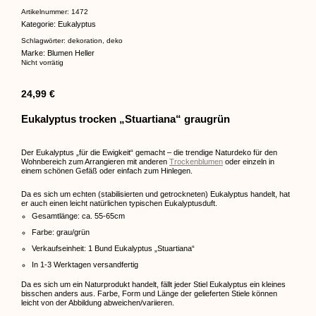
Bewertet
1
mit
5.00
Artikelnummer:
1472
von 5,
Kategorie:
Eukalyptus
basierend
auf
Kundenbewertung
Schlagwörter:
dekoration
,
deko
Marke:
Blumen Heller
Nicht vorrätig
24,99
€
Eukalyptus trocken „Stuartiana“ graugrün
Der Eukalyptus „für die Ewigkeit“ gemacht – die trendige Naturdeko für den
Wohnbereich zum Arrangieren mit anderen
Trockenblumen
oder einzeln in
einem schönen Gefäß oder einfach zum Hinlegen.
Da es sich um echten (stabilisierten und getrockneten) Eukalyptus handelt, hat
er auch einen leicht natürlichen typischen Eukalyptusduft.
Gesamtlänge: ca. 55-65cm
Farbe: grau/grün
Verkaufseinheit: 1 Bund Eukalyptus „Stuartiana“
In 1-3 Werktagen versandfertig
Da es sich um ein Naturprodukt handelt, fällt jeder Stiel Eukalyptus ein kleines
bisschen anders aus. Farbe, Form und Länge der gelieferten Stiele können
leicht von der Abbildung abweichen/variieren.