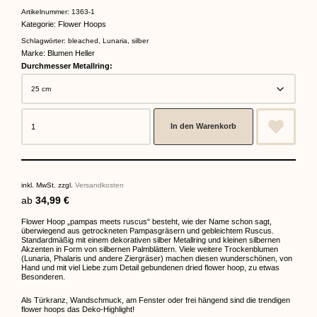
Bewertet
1
mit
5.00
Artikelnummer:
1363-1
von 5,
Kategorie:
Flower Hoops
basierend
auf
Kundenbewertung
Schlagwörter:
bleached
,
Lunaria
,
silber
Marke:
Blumen Heller
Durchmesser Metallring:
In den Warenkorb
inkl. MwSt.
zzgl.
Versandkosten
ab
34,99
€
Flower Hoop „pampas meets ruscus“ besteht, wie der Name schon sagt,
überwiegend aus getrockneten Pampasgräsern und gebleichtem Ruscus.
Standardmäßig mit einem dekorativen silber Metallring und kleinen silbernen
Akzenten in Form von silbernen Palmblättern. Viele weitere Trockenblumen
(Lunaria, Phalaris und andere Ziergräser) machen diesen wunderschönen, von
Hand und mit viel Liebe zum Detail gebundenen dried flower hoop, zu etwas
Besonderen.
Als Türkranz, Wandschmuck, am Fenster oder frei hängend sind die trendigen
flower hoops das Deko-Highlight!