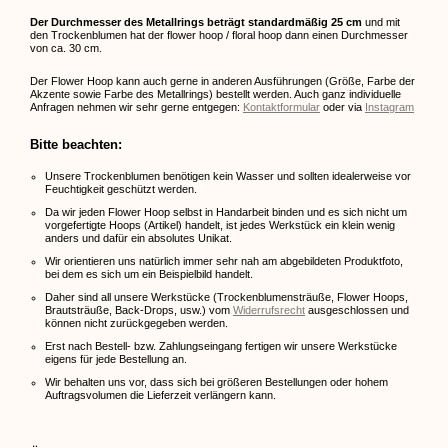
Der Durchmesser des Metallrings beträgt standardmäßig 25 cm
und mit
den Trockenblumen hat der flower hoop / floral hoop dann einen Durchmesser
von ca. 30 cm.
Der Flower Hoop kann auch gerne in anderen Ausführungen (Größe, Farbe der
Akzente sowie Farbe des Metallrings) bestellt werden. Auch ganz individuelle
Anfragen nehmen wir sehr gerne entgegen:
Kontaktformular
oder via
Instagram
Bitte beachten:
Unsere Trockenblumen benötigen kein Wasser und sollten idealerweise vor
Feuchtigkeit geschützt werden.
Da wir jeden Flower Hoop selbst in Handarbeit binden und es sich nicht um
vorgefertigte Hoops (Artikel) handelt, ist jedes Werkstück ein klein wenig
anders und dafür ein absolutes Unikat.
Wir orientieren uns natürlich immer sehr nah am abgebildeten Produktfoto,
bei dem es sich um ein Beispielbild handelt.
Daher sind all unsere Werkstücke (Trockenblumensträuße, Flower Hoops,
Brautsträuße, Back-Drops, usw.) vom
Widerrufsrecht
ausgeschlossen und
können nicht zurückgegeben werden.
Erst nach Bestell- bzw. Zahlungseingang fertigen wir unsere Werkstücke
eigens für jede Bestellung an.
Wir behalten uns vor, dass sich bei größeren Bestellungen oder hohem
Auftragsvolumen die Lieferzeit verlängern kann.