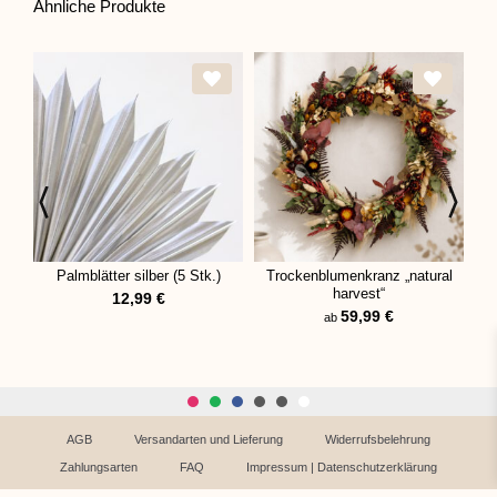
Ähnliche Produkte
Palmblätter silber (5 Stk.)
Trockenblumenkranz „natural
harvest“
12,99
€
59,99
€
ab
AGB
Versandarten und Lieferung
Widerrufsbelehrung
Zahlungsarten
FAQ
Impressum | Datenschutzerklärung