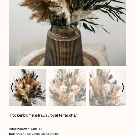
Trockenblumenstrauß „royal terracotta“
Artikelnummer:
1386-12
Kategorie:
Trockenblumensträuße