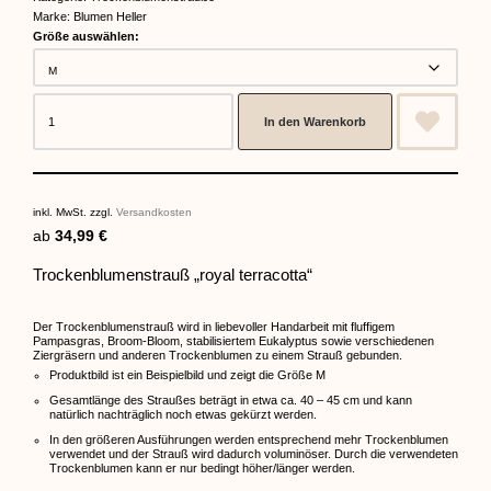
Marke:
Blumen Heller
Größe auswählen:
In den Warenkorb
inkl. MwSt.
zzgl.
Versandkosten
ab
34,99
€
Trockenblumenstrauß „royal terracotta“
Der Trockenblumenstrauß wird in liebevoller Handarbeit mit fluffigem
Pampasgras, Broom-Bloom, stabilisiertem Eukalyptus sowie verschiedenen
Ziergräsern und anderen Trockenblumen zu einem Strauß gebunden.
Produktbild ist ein Beispielbild und zeigt die Größe M
Gesamtlänge des Straußes beträgt in etwa ca. 40 – 45 cm und kann
natürlich nachträglich noch etwas gekürzt werden.
In den größeren Ausführungen werden entsprechend mehr Trockenblumen
verwendet und der Strauß wird dadurch voluminöser. Durch die verwendeten
Trockenblumen kann er nur bedingt höher/länger werden.