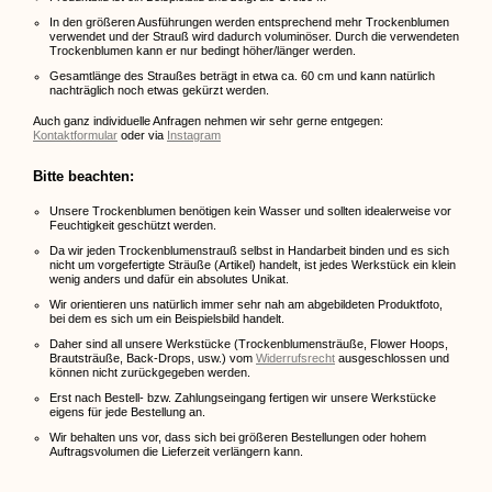
In den größeren Ausführungen werden entsprechend mehr Trockenblumen
verwendet und der Strauß wird dadurch voluminöser. Durch die verwendeten
Trockenblumen kann er nur bedingt höher/länger werden.
Gesamtlänge des Straußes beträgt in etwa ca. 60 cm und kann natürlich
nachträglich noch etwas gekürzt werden.
Auch ganz individuelle Anfragen nehmen wir sehr gerne entgegen:
Kontaktformular
oder via
Instagram
Bitte beachten:
Unsere Trockenblumen benötigen kein Wasser und sollten idealerweise vor
Feuchtigkeit geschützt werden.
Da wir jeden Trockenblumenstrauß selbst in Handarbeit binden und es sich
nicht um vorgefertigte Sträuße (Artikel) handelt, ist jedes Werkstück ein klein
wenig anders und dafür ein absolutes Unikat.
Wir orientieren uns natürlich immer sehr nah am abgebildeten Produktfoto,
bei dem es sich um ein Beispielsbild handelt.
Daher sind all unsere Werkstücke (Trockenblumensträuße, Flower Hoops,
Brautsträuße, Back-Drops, usw.) vom
Widerrufsrecht
ausgeschlossen und
können nicht zurückgegeben werden.
Erst nach Bestell- bzw. Zahlungseingang fertigen wir unsere Werkstücke
eigens für jede Bestellung an.
Wir behalten uns vor, dass sich bei größeren Bestellungen oder hohem
Auftragsvolumen die Lieferzeit verlängern kann.