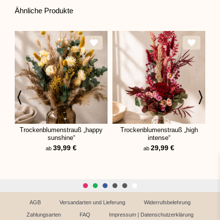
Ähnliche Produkte
Trockenblumenstrauß „happy
Trockenblumenstrauß „high
Tr
sunshine“
intense“
39,99
€
29,99
€
ab
ab
AGB
Versandarten und Lieferung
Widerrufsbelehrung
Zahlungsarten
FAQ
Impressum | Datenschutzerklärung