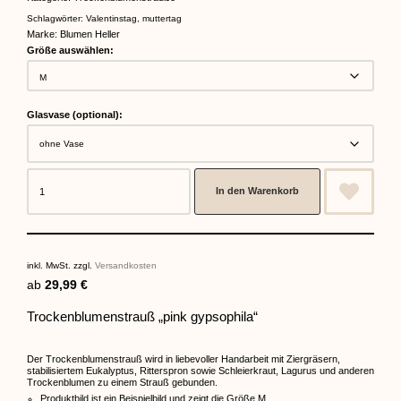
Schlagwörter:
Valentinstag
,
muttertag
Marke:
Blumen Heller
Größe auswählen:
Glasvase (optional):
In den Warenkorb
inkl. MwSt.
zzgl.
Versandkosten
ab
29,99
€
Trockenblumenstrauß „pink gypsophila“
Der Trockenblumenstrauß wird in liebevoller Handarbeit mit Ziergräsern,
stabilisiertem Eukalyptus, Ritterspron sowie Schleierkraut, Lagurus und anderen
Trockenblumen zu einem Strauß gebunden.
Produktbild ist ein Beispielbild und zeigt die Größe M