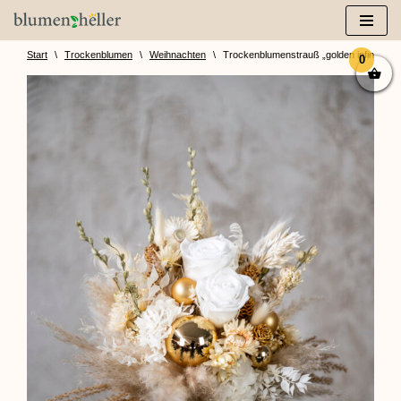
Zum
Inhalt
Start
\
Trockenblumen
\
Weihnachten
\
Trockenblumenstrauß „golden infinity xm
0
springen