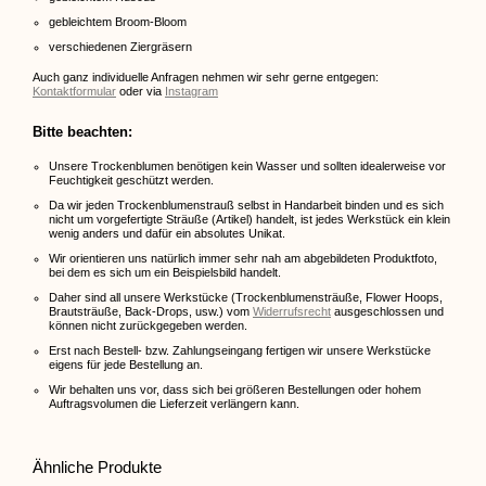
gebleichtem Broom-Bloom
verschiedenen Ziergräsern
Auch ganz individuelle Anfragen nehmen wir sehr gerne entgegen:
Kontaktformular
oder via
Instagram
Bitte beachten:
Unsere Trockenblumen benötigen kein Wasser und sollten idealerweise vor
Feuchtigkeit geschützt werden.
Da wir jeden Trockenblumenstrauß selbst in Handarbeit binden und es sich
nicht um vorgefertigte Sträuße (Artikel) handelt, ist jedes Werkstück ein klein
wenig anders und dafür ein absolutes Unikat.
Wir orientieren uns natürlich immer sehr nah am abgebildeten Produktfoto,
bei dem es sich um ein Beispielsbild handelt.
Daher sind all unsere Werkstücke (Trockenblumensträuße, Flower Hoops,
Brautsträuße, Back-Drops, usw.) vom
Widerrufsrecht
ausgeschlossen und
können nicht zurückgegeben werden.
Erst nach Bestell- bzw. Zahlungseingang fertigen wir unsere Werkstücke
eigens für jede Bestellung an.
Wir behalten uns vor, dass sich bei größeren Bestellungen oder hohem
Auftragsvolumen die Lieferzeit verlängern kann.
Ähnliche Produkte