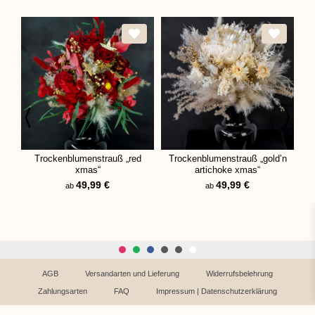
Trockenblumenstrauß „red
Trockenblumenstrauß „gold’n
Me
xmas“
artichoke xmas“
49,99
€
49,99
€
ab
ab
AGB
Versandarten und Lieferung
Widerrufsbelehrung
Zahlungsarten
FAQ
Impressum | Datenschutzerklärung
Vertrag widerrufen