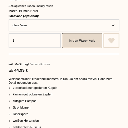
Schlagwörter:
rosen
,
infinity-rosen
Marke:
Blumen Heller
Glasvase (optional):
In den Warenkorb
inkl. MwSt.
zzgl.
Versandkosten
ab
44,99
€
Weihnachtlicher Trockenblumenstrauß (ca. 40 cm hoch) mit viel Liebe zum
Detail gebunden aus:
verschiedenen goldenen Kugeln
kleinen getrockneten Zapfen
fluffigem Pampas
Strohblumen
Rittersporn
weißen Hortensien
gebleichtem Ruscus