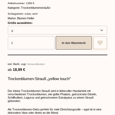
Artikelnummer:
1386-5
Kategorie:
Trockenblumensträuße
Schlagwörter:
ocker
,
senf
Marke:
Blumen Heller
Größe auswählen:
In den Warenkorb
inkl. MwSt.
zzgl.
Versandkosten
ab
18,99
€
Trockenblumen-Strauß „yellow touch“
Der kleine Trockenblumen-Strauß wird in liebevoller Handarbeit mit
verschiedenen Trockenblumen, wie gelbe Phalaris, getrocknete Disteln,
Schilfkolben, Lagurus und getrocknetem Eukalyptus zu einem Strauß
gebunden.
Als Trockenblumen-Deko perfekt für viele Einrichtungsstile – egal ob in eine
dekorative Vase oder direkt an die Wand.