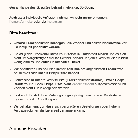
Gesamtlänge des Straußes beträgt in etwa ca. 60-65cm.
Auch ganz individuelle Anfragen nehmen wir sehr gerne entgegen:
Kontaktformular
oder via
Instagram
Bitte beachten:
Unsere Trockenblumen benötigen kein Wasser und sollten idealerweise vor
Feuchtigkeit geschützt werden.
Da wir jeden Trockenblumenstrauß selbst in Handarbeit binden und es sich
nicht um vorgefertigte Sträuße (Artikel) handelt, ist jedes Werkstück ein klein
wenig anders und dafür ein absolutes Unikat.
Wir orientieren uns natürlich immer sehr nah am abgebildeten Produktfoto,
bei dem es sich um ein Beispielsbild handelt.
Daher sind all unsere Werkstücke (Trockenblumensträuße, Flower Hoops,
Brautsträuße, Back-Drops, usw.) vom
Widerrufsrecht
ausgeschlossen und
können nicht zurückgegeben werden.
Erst nach Bestell- bzw. Zahlungseingang fertigen wir unsere Werkstücke
eigens für jede Bestellung an.
Wir behalten uns vor, dass sich bei größeren Bestellungen oder hohem
Auftragsvolumen die Lieferzeit verlängern kann.
Ähnliche Produkte