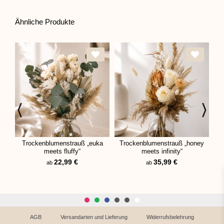
Ähnliche Produkte
Trockenblumenstrauß „euka
Trockenblumenstrauß „honey
T
meets fluffy“
meets infinity“
22,99
€
35,99
€
ab
ab
AGB
Versandarten und Lieferung
Widerrufsbelehrung