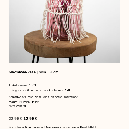
Makramee-Vase | rosa | 26cm
Artikelnummer:
1603
Kategorien:
Glasvasen
,
Trockenblumen SALE
Schlagwörter:
rosa
,
Vase
,
glas
,
glasvase
,
makramee
Marke:
Blumen Heller
Nicht vorrätig
22,99
€
12,99
€
26cm hohe Glasvase mit Makramee in rosa (siehe Produktbild).