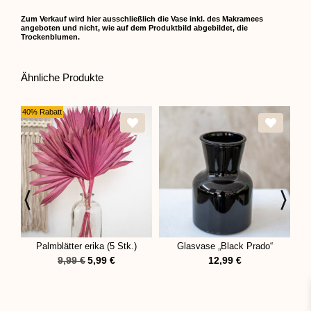
Zum Verkauf wird hier ausschließlich die Vase inkl. des Makramees
angeboten und nicht, wie auf dem Produktbild abgebildet, die
Trockenblumen.
Ähnliche Produkte
40% Rabatt
Palmblätter erika (5 Stk.)
Glasvase „Black Prado“
Fl
9,99
€
5,99
€
12,99
€