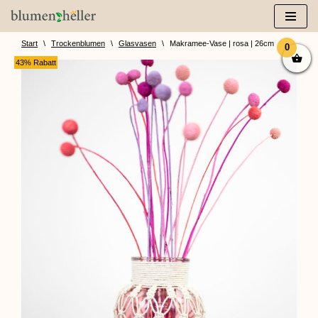
Zum
Inhalt
Start
\
Trockenblumen
\
Glasvasen
\
Makramee-Vase | rosa | 26cm
0
springen
43% Rabatt