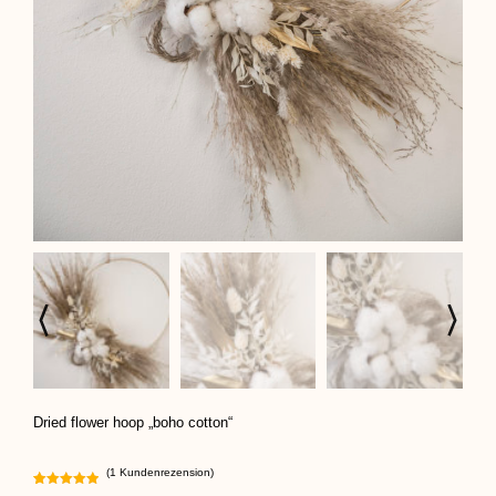
Dried flower hoop „boho cotton“
(
1
Kundenrezension)
Bewertet
1