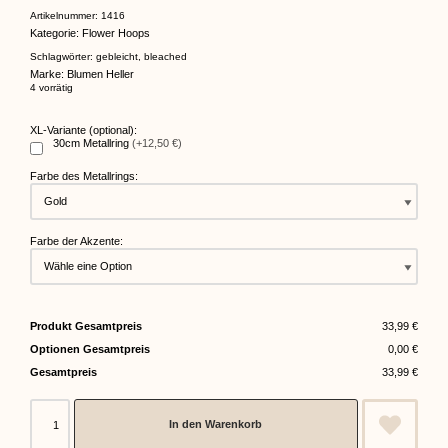
mit
5.00
Artikelnummer:
1416
von 5,
Kategorie:
Flower Hoops
basierend
auf
Kundenbewertung
Schlagwörter:
gebleicht
,
bleached
Marke:
Blumen Heller
4 vorrätig
XL-Variante (optional):
30cm Metallring
(+12,50 €)
Farbe des Metallrings:
Farbe der Akzente:
Produkt Gesamtpreis
33,99 €
Optionen Gesamtpreis
0,00 €
Gesamtpreis
33,99 €
In den Warenkorb