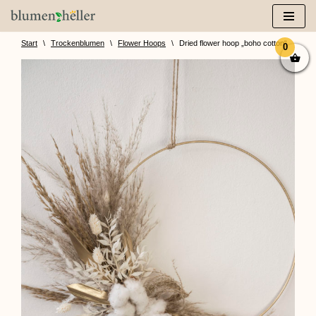
Zum
Inhalt
Start
\
Trockenblumen
\
Flower Hoops
\
Dried flower hoop „boho cotton“
0
springen