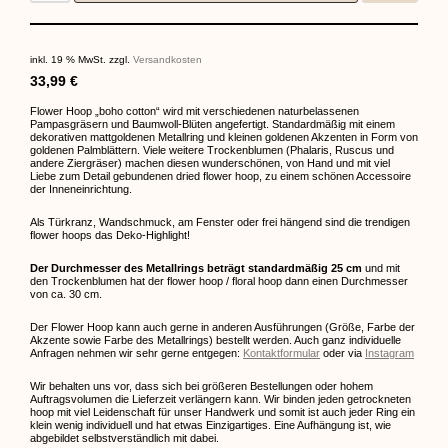
inkl. 19 % MwSt.
zzgl.
Versandkosten
33,99
€
Flower Hoop „boho cotton“ wird mit verschiedenen naturbelassenen
Pampasgräsern und Baumwoll-Blüten angefertigt. Standardmäßig mit einem
dekorativen mattgoldenen Metallring und kleinen goldenen Akzenten in Form von
goldenen Palmblättern. Viele weitere Trockenblumen (Phalaris, Ruscus und
andere Ziergräser) machen diesen wunderschönen, von Hand und mit viel
Liebe zum Detail gebundenen dried flower hoop, zu einem schönen Accessoire
der Inneneinrichtung.
Als Türkranz, Wandschmuck, am Fenster oder frei hängend sind die trendigen
flower hoops das Deko-Highlight!
Der Durchmesser des Metallrings beträgt standardmäßig 25 cm
und mit
den Trockenblumen hat der flower hoop / floral hoop dann einen Durchmesser
von ca. 30 cm.
Der Flower Hoop kann auch gerne in anderen Ausführungen (Größe, Farbe der
Akzente sowie Farbe des Metallrings) bestellt werden. Auch ganz individuelle
Anfragen nehmen wir sehr gerne entgegen:
Kontaktformular
oder via
Instagram
Wir behalten uns vor, dass sich bei größeren Bestellungen oder hohem
Auftragsvolumen die Lieferzeit verlängern kann. Wir binden jeden getrockneten
hoop mit viel Leidenschaft für unser Handwerk und somit ist auch jeder Ring ein
klein wenig individuell und hat etwas Einzigartiges. Eine Aufhängung ist, wie
abgebildet selbstverständlich mit dabei.