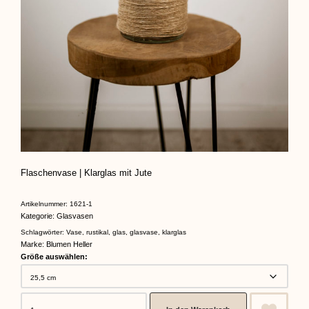
Flaschenvase | Klarglas mit Jute
Artikelnummer:
1621-1
Kategorie:
Glasvasen
Schlagwörter:
Vase
,
rustikal
,
glas
,
glasvase
,
klarglas
Marke:
Blumen Heller
Größe auswählen: