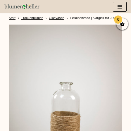
Zum
Inhalt
Start
\
Trockenblumen
\
Glasvasen
\
Flaschenvase | Klarglas mit Jute
0
springen