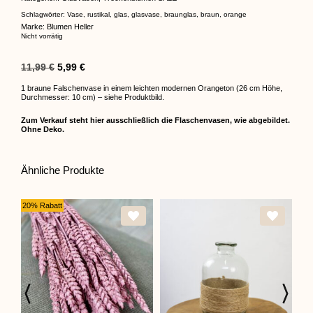
Schlagwörter:
Vase
,
rustikal
,
glas
,
glasvase
,
braunglas
,
braun
,
orange
Marke:
Blumen Heller
Nicht vorrätig
11,99
€
5,99
€
1 braune Falschenvase in einem leichten modernen Orangeton (26 cm Höhe,
Durchmesser: 10 cm) – siehe Produktbild.
Zum Verkauf steht hier ausschließlich die Flaschenvasen, wie abgebildet.
Ohne Deko.
Ähnliche Produkte
20% Rabatt