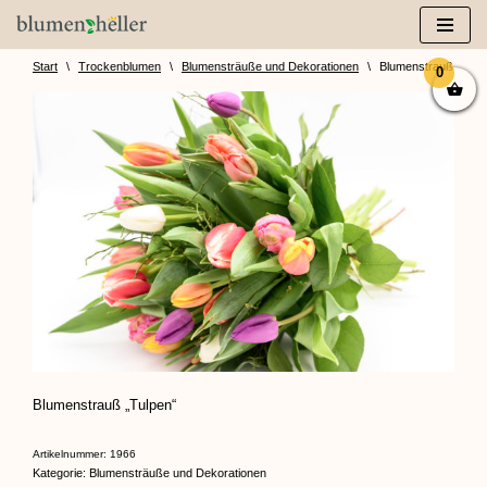
Zum
Inhalt
Start
\
Trockenblumen
\
Blumensträuße und Dekorationen
\
Blumenstrauß „Tulp
0
springen
Blumenstrauß „Tulpen“
Artikelnummer:
1966
Kategorie:
Blumensträuße und Dekorationen