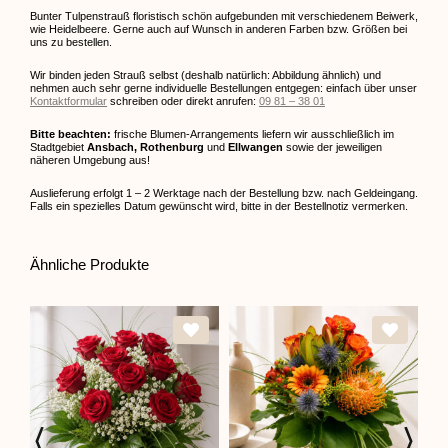
Bunter Tulpenstrauß floristisch schön aufgebunden mit verschiedenem Beiwerk,
wie Heidelbeere. Gerne auch auf Wunsch in anderen Farben bzw. Größen bei
uns zu bestellen.
Wir binden jeden Strauß selbst (deshalb natürlich: Abbildung ähnlich) und
nehmen auch sehr gerne individuelle Bestellungen entgegen: einfach über unser
Kontaktformular
schreiben oder direkt anrufen:
09 81 – 38 01
Bitte beachten:
frische Blumen-Arrangements liefern wir ausschließlich im
Stadtgebiet
Ansbach, Rothenburg
und
Ellwangen
sowie der jeweiligen
näheren Umgebung aus!
Auslieferung erfolgt 1 – 2 Werktage nach der Bestellung bzw. nach Geldeingang.
Falls ein spezielles Datum gewünscht wird, bitte in der Bestellnotiz vermerken.
Ähnliche Produkte