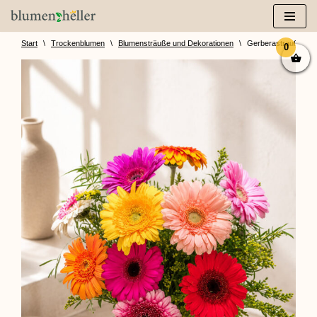
Zum
Inhalt
Start
\
Trockenblumen
\
Blumensträuße und Dekorationen
\
Gerberastrauß „So
0
springen