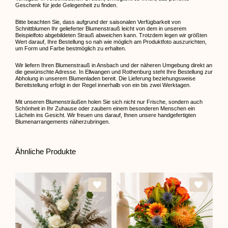
Geschenk für jede Gelegenheit zu finden.
Bitte beachten Sie, dass aufgrund der saisonalen Verfügbarkeit von
Schnittblumen Ihr gelieferter Blumenstrauß leicht von dem in unserem
Beispielfoto abgebildeten Strauß abweichen kann. Trotzdem legen wir größten
Wert darauf, Ihre Bestellung so nah wie möglich am Produktfoto auszurichten,
um Form und Farbe bestmöglich zu erhalten.
Wir liefern Ihren Blumenstrauß in Ansbach und der näheren Umgebung direkt an
die gewünschte Adresse. In Ellwangen und Rothenburg steht Ihre Bestellung zur
Abholung in unserem Blumenladen bereit. Die Lieferung beziehungsweise
Bereitstellung erfolgt in der Regel innerhalb von ein bis zwei Werktagen.
Mit unseren Blumensträußen holen Sie sich nicht nur Frische, sondern auch
Schönheit in Ihr Zuhause oder zaubern einem besonderen Menschen ein
Lächeln ins Gesicht. Wir freuen uns darauf, Ihnen unsere handgefertigten
Blumenarrangements näherzubringen.
Ähnliche Produkte