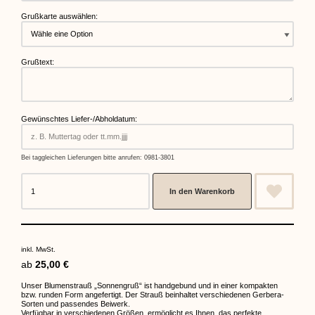
Grußkarte auswählen:
Grußtext:
Gewünschtes Liefer-/Abholdatum:
Bei taggleichen Lieferungen bitte anrufen: 0981-3801
In den Warenkorb
inkl. MwSt.
ab
25,00
€
Unser Blumenstrauß „Sonnengruß“ ist handgebund und in einer kompakten
bzw. runden Form angefertigt. Der Strauß beinhaltet verschiedenen Gerbera-
Sorten und passendes Beiwerk.
Verfügbar in verschiedenen Größen, ermöglicht es Ihnen, das perfekte