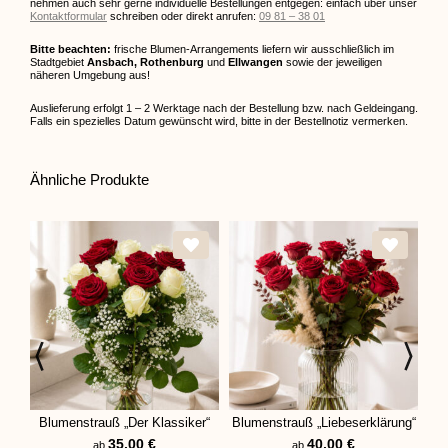
nehmen auch sehr gerne individuelle Bestellungen entgegen: einfach über unser
Kontaktformular
schreiben oder direkt anrufen:
09 81 – 38 01
Bitte beachten:
frische Blumen-Arrangements liefern wir ausschließlich im
Stadtgebiet
Ansbach, Rothenburg
und
Ellwangen
sowie der jeweiligen
näheren Umgebung aus!
Auslieferung erfolgt 1 – 2 Werktage nach der Bestellung bzw. nach Geldeingang.
Falls ein spezielles Datum gewünscht wird, bitte in der Bestellnotiz vermerken.
Ähnliche Produkte
Blumenstrauß „Der Klassiker“
Blumenstrauß „Liebeserklärung“
35,00
€
40,00
€
ab
ab