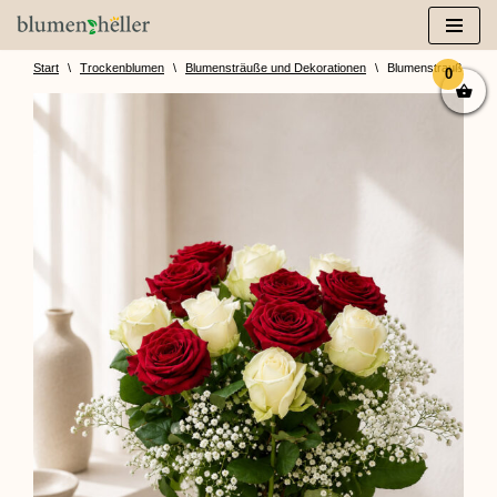
Zum
Inhalt
Start
\
Trockenblumen
\
Blumensträuße und Dekorationen
\
Blumenstrauß „Der K
0
springen