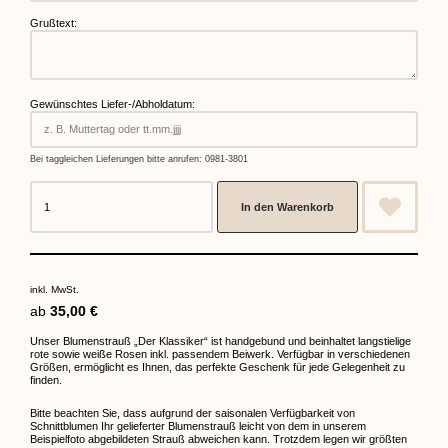
Grußtext:
Gewünschtes Liefer-/Abholdatum:
Bei taggleichen Lieferungen bitte anrufen: 0981-3801
In den Warenkorb
inkl. MwSt.
ab
35,00
€
Unser Blumenstrauß „Der Klassiker“ ist handgebund und beinhaltet langstielige
rote sowie weiße Rosen inkl. passendem Beiwerk. Verfügbar in verschiedenen
Größen, ermöglicht es Ihnen, das perfekte Geschenk für jede Gelegenheit zu
finden.
Bitte beachten Sie, dass aufgrund der saisonalen Verfügbarkeit von
Schnittblumen Ihr gelieferter Blumenstrauß leicht von dem in unserem
Beispielfoto abgebildeten Strauß abweichen kann. Trotzdem legen wir größten