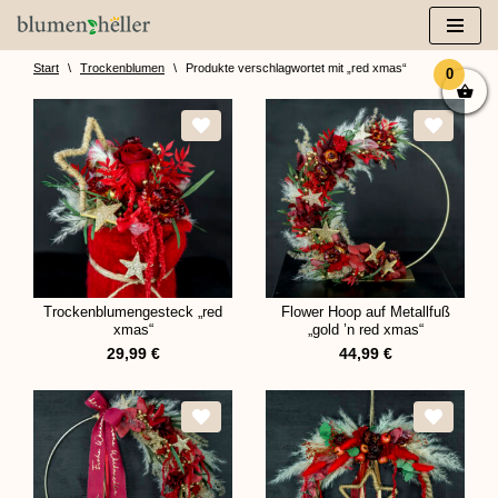
Zum
Inhalt
Start
\
Trockenblumen
\
Produkte verschlagwortet mit „red xmas“
0
springen
Trockenblumengesteck „red
Flower Hoop auf Metallfuß
xmas“
„gold ’n red xmas“
29,99
€
44,99
€