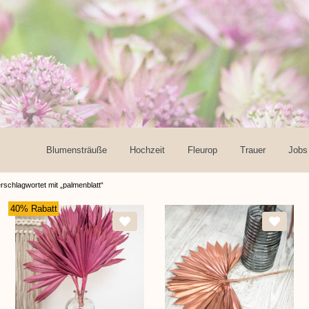
Blumensträuße
Hochzeit
Fleurop
Trauer
Jobs
rschlagwortet mit „palmenblatt“
40% Rabatt