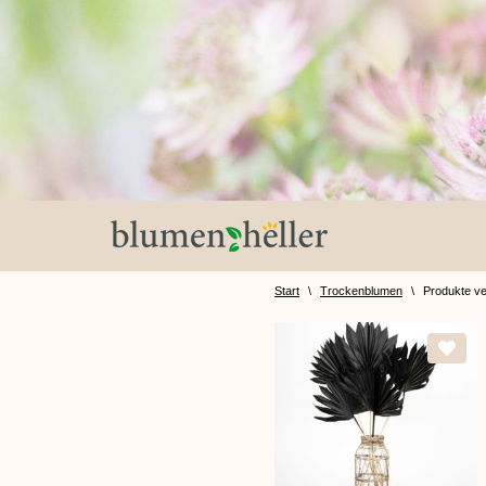
Zum
Inhalt
springen
Start
\
Trockenblumen
\
Produkte ve